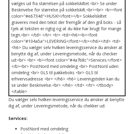
vælges ud fra størrelsen på sokkelskiltet.<br> Se under
Beskrivelse for størrelse på sokkelskilt.<br><br> <b><font
color="#e6734d">HUSK!</font></b> Sokkelskiltet
graveres med den tekst der fremgår af den grå boks - så
tjek at teksten er rigtig og at du ikke har brugt for mange
tegn.<br> </td> </tr> <tr> <td><h6><b><font
color="#104a5a">LEVERING</font></b></h6></td> <td>
<h6> Du vælger selv hvilken leveringsservice du ønsker at
benytte dig af, under Leveringsmetode, når du checker
ud:<br> <br> <b><font color="#4a7b8c">Services:</font>
</b><br> PostNord med omdeling <br> PostNord uden
omdeling <br> GLS til pakkeboks <br> GLS til
erhvervsadresse <br> </h6> <h6> Leveringstiden kan du
se under Beskrivelse.<br> </h6> </td> </tr> </tbody>
</table>
Du vælger selv hvilken leveringsservice du ønsker at benytte
dig af, under Leveringsmetode, når du chekker ud:
Services:
PostNord med omdeling