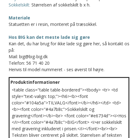
Sokkelskilt:
Størrelsen af sokkelskilt b x h.
Materiale
Statuetten er i resin, monteret på træsokkel.
Hos BIG kan det meste lade sig gøre
Kan det, du har brug for ikke lade sig gøre her, så kontakt os
på:
Mail: big@big-big.dk
Telefon: 56 71 40 20
Henvis til model nummeret - ses øverst til højre.
Produktinformationer
<table class="table table-bordered"><tbody> <tr> <td
style="text-valign: top;"><h6><b><font
color="#104a5a">TILVALG</font></b></h6></td> <td>
<b><font color="#4a7b8c">Sokkelskilt og
gravering</font></b><br> <font color="#e6734d"><i>Hos
</i><font color="#4a7b8c">BIG</font> <i>er sokkelskilt
med gravering inkluderet i prisen.</i></font><br><br>
Teksten bliver centreret på skiltet. Størrelsen af teksten