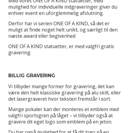
Med vores ONE OF A KIND statuetter, med
mulighed for individuelle indgraveringer giver du
enhver event en uforglemmelig afslutning.
Derfor har vi serien ONE OF A KIND, så det er
muligt at finde noget helt unikt, og særligt til den
næste award eller begivenhed
ONE OF A KIND statuetter, er med valgfri gratis
gravering.
BILLIG GRAVERING
Vi tilbyder mange former for gravering, det kan
være den helt klassiske gravering på alu skilt, eller
det lasergraveret hvor teksten fremstår i sort.
Mange pokaler kan der monteres et emblem med
valgfri sportsgren på låget – vi tilbyder også at
gravere dit eget logo som emblem på en jeton.
Du har også mulighed for at få dit logo på en