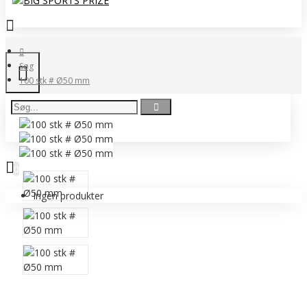
Søg
100 stk # Ø50 mm
0 vare(r) - 0,00 DKK
0
Ingen produkter