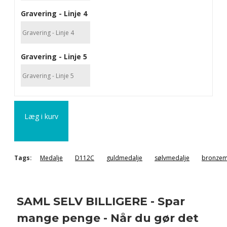
Gravering - Linje 4
Gravering - Linje 5
Læg i kurv
Tags:
Medalje
D112C
guldmedalje
sølvmedalje
bronzem
SAML SELV BILLIGERE - Spar
mange penge - Når du gør det