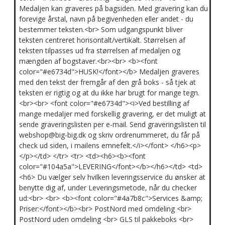
Medaljen kan graveres på bagsiden. Med gravering kan du
forevige årstal, navn på begivenheden eller andet - du
bestemmer teksten.<br> Som udgangspunkt bliver
teksten centreret horisontalt/vertikalt. Størrelsen af
teksten tilpasses ud fra størrelsen af medaljen og
mængden af bogstaver.<br><br> <b><font
color="#e6734d">HUSK!</font></b> Medaljen graveres
med den tekst der fremgår af den grå boks - så tjek at
teksten er rigtig og at du ikke har brugt for mange tegn.
<br><br> <font color="#e6734d"><i>Ved bestilling af
mange medaljer med forskellig gravering, er det muligt at
sende graveringslisten per e-mail. Send graveringslisten til
webshop@big-big.dk og skriv ordrenummeret, du får på
check ud siden, i mailens emnefelt.</i></font> </h6><p>
</p></td> </tr> <tr> <td><h6><b><font
color="#104a5a">LEVERING</font></b></h6></td> <td>
<h6> Du vælger selv hvilken leveringsservice du ønsker at
benytte dig af, under Leveringsmetode, når du checker
ud:<br> <br> <b><font color="#4a7b8c">Services &amp;
Priser:</font></b><br> PostNord med omdeling <br>
PostNord uden omdeling <br> GLS til pakkeboks <br>