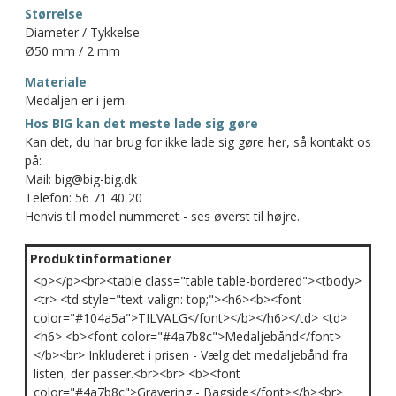
Størrelse
Diameter / Tykkelse
Ø50 mm / 2 mm
Materiale
Medaljen er i jern.
Hos BIG kan det meste lade sig gøre
Kan det, du har brug for ikke lade sig gøre her, så kontakt os
på:
Mail: big@big-big.dk
Telefon: 56 71 40 20
Henvis til model nummeret - ses øverst til højre.
Produktinformationer
<p></p><br><table class="table table-bordered"><tbody>
<tr> <td style="text-valign: top;"><h6><b><font
color="#104a5a">TILVALG</font></b></h6></td> <td>
<h6> <b><font color="#4a7b8c">Medaljebånd</font>
</b><br> Inkluderet i prisen - Vælg det medaljebånd fra
listen, der passer.<br><br> <b><font
color="#4a7b8c">Gravering - Bagside</font></b><br>