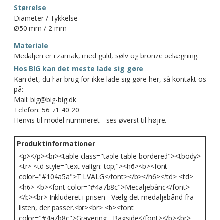
Størrelse
Diameter / Tykkelse
Ø50 mm / 2 mm
Materiale
Medaljen er i zamak, med guld, sølv og bronze belægning.
Hos BIG kan det meste lade sig gøre
Kan det, du har brug for ikke lade sig gøre her, så kontakt os
på:
Mail: big@big-big.dk
Telefon: 56 71 40 20
Henvis til model nummeret - ses øverst til højre.
Produktinformationer
<p></p><br><table class="table table-bordered"><tbody>
<tr> <td style="text-valign: top;"><h6><b><font
color="#104a5a">TILVALG</font></b></h6></td> <td>
<h6> <b><font color="#4a7b8c">Medaljebånd</font>
</b><br> Inkluderet i prisen - Vælg det medaljebånd fra
listen, der passer.<br><br> <b><font
color="#4a7b8c">Gravering - Bagside</font></b><br>