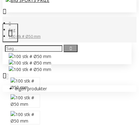
Søg
100 stk # Ø50 mm
0 vare(r) - 0,00 DKK
0
Ingen produkter