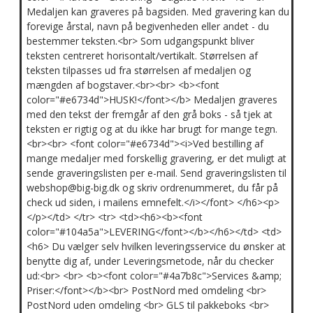
Medaljen kan graveres på bagsiden. Med gravering kan du
forevige årstal, navn på begivenheden eller andet - du
bestemmer teksten.<br> Som udgangspunkt bliver
teksten centreret horisontalt/vertikalt. Størrelsen af
teksten tilpasses ud fra størrelsen af medaljen og
mængden af bogstaver.<br><br> <b><font
color="#e6734d">HUSK!</font></b> Medaljen graveres
med den tekst der fremgår af den grå boks - så tjek at
teksten er rigtig og at du ikke har brugt for mange tegn.
<br><br> <font color="#e6734d"><i>Ved bestilling af
mange medaljer med forskellig gravering, er det muligt at
sende graveringslisten per e-mail. Send graveringslisten til
webshop@big-big.dk og skriv ordrenummeret, du får på
check ud siden, i mailens emnefelt.</i></font> </h6><p>
</p></td> </tr> <tr> <td><h6><b><font
color="#104a5a">LEVERING</font></b></h6></td> <td>
<h6> Du vælger selv hvilken leveringsservice du ønsker at
benytte dig af, under Leveringsmetode, når du checker
ud:<br> <br> <b><font color="#4a7b8c">Services &amp;
Priser:</font></b><br> PostNord med omdeling <br>
PostNord uden omdeling <br> GLS til pakkeboks <br>