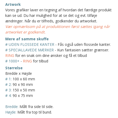
Artwork
Vores grafiker laver en tegning af hvordan det færdige produkt
kan se ud. Du har mulighed for at se det og evt. tilføje
ændringer. Når du er tilfreds, godkender du artworket.
Vær opmærksom på at produktionen først sættes igang når
artworket er godkendt.
Mere af samme skuffe
# UDEN FLOSSEDE KANTER
- Fås også uden flossede kanter.
# SPECIALLAVEDE MÆRKER
- Kun fantasien sætter grænser.
RING
for en snak om dine ønsker og få et tilbud
# 1000+
-
RING
for tilbud
Størrelse
Bredde x Højde
# 1:
100 x 60 mm
# 2:
90 x 90 mm
# 3:
150 x 50 mm
# 4:
90 x 75 mm
Bredde:
Målt fra side til side.
Højde:
Målt fra top til bund.