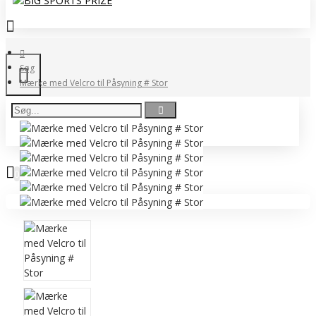
Søg
Mærke med Velcro til Påsyning # Stor
0 vare(r) - 0,00 DKK
0
Ingen produkter