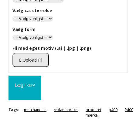
Vælg ca. størrelse
Vælg form
Fil med eget motiv (.ai | .jpg | .png)
Upload Fil
Læg i kurv
Tags:
merchandise
reklameartikel
broderet
p400
P400
mærke