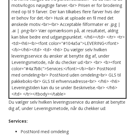
motiv/logos nøjagtige farver.<br> Prisen er for brodering
med op til 9 farver. Der kan tilkøbes flere farver hvis der
er behov for det.<br> Husk at uploade en fil med det
ønskede motiv.<br><br> Acceptable filformater er .jpg |
.ai | .png<br> Vær opmærksom på, at resultatet, aldrig
kan blive bedre end udgangspunktet. </h6></td> </tr> <tr>
<td><h6><b><font color="#104a5a">LEVERING</font>
</b></h6></td> <td> <h6> Du vælger selv hvilken
leveringsservice du ønsker at benytte dig af, under
Leveringsmetode, når du checker ud:<br> <br> <b><font
color="#4a7b8c">Services:</font></b><br> PostNord
med omdeling<br> PostNord uden omdeling<br> GLS til
pakkeboks<br> GLS til erhvervsadresse<br> </h6> <h6>
Leveringstiden kan du se under Beskrivelse.<br> </h6>
</td> </tr></tbody></table>
Du vælger selv hvilken leveringsservice du ønsker at benytte
dig af, under Leveringsmetode, når du chekker ud:
Services:
PostNord med omdeling