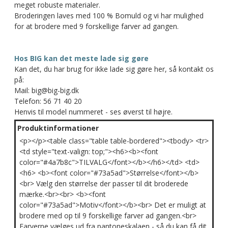
meget robuste materialer.
Broderingen laves med 100 % Bomuld og vi har mulighed
for at brodere med 9 forskellige farver ad gangen.
Hos BIG kan det meste lade sig gøre
Kan det, du har brug for ikke lade sig gøre her, så kontakt os
på:
Mail: big@big-big.dk
Telefon: 56 71 40 20
Henvis til model nummeret - ses øverst til højre.
Produktinformationer
<p></p><table class="table table-bordered"><tbody> <tr>
<td style="text-valign: top;"><h6><b><font
color="#4a7b8c">TILVALG</font></b></h6></td> <td>
<h6> <b><font color="#73a5ad">Størrelse</font></b>
<br> Vælg den størrelse der passer til dit broderede
mærke.<br><br> <b><font
color="#73a5ad">Motiv</font></b><br> Det er muligt at
brodere med op til 9 forskellige farver ad gangen.<br>
Farverne vælges ud fra pantoneskalaen - så du kan få dit