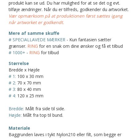
produkt kan se ud. Du har mulighed for at se det og evt.
tilføje ændringer. Når du er tilfreds, godkender du artworket.
Vær opmærksom på at produktionen først sættes igang
når artworket er godkendt.
Mere af samme skuffe
# SPECIALLAVEDE MÆRKER
- Kun fantasien sætter
grænser.
RING
for en snak om dine ønsker og få et tilbud
# 1000+
-
RING
for tilbud
Størrelse
Bredde x Højde
# 1:
100 x 30 mm
# 2:
70 x 70 mm
# 3:
80 x 40 mm
# 4:
120 x 25 mm
Bredde:
Målt fra side til side.
Højde:
Målt fra top til bund.
Materiale
Baggrunden laves i tykt Nylon210 eller filt, som begge er