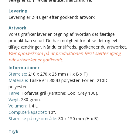
Velegnet som reklameartikel/merchandise.
Levering
Levering er 2-4 uger efter godkendt artwork.
Artwork
Vores grafiker laver en tegning af hvordan det færdige
produkt kan se ud. Du har mulighed for at se det og evt.
tilføje ændringer. Når du er tilfreds, godkender du artworket.
Vær opmærksom på at produktionen først sættes igang
når artworket er godkendt.
Informationer
Størrelse:
210 x 270 x 25 mm (H x B x T).
Materiale:
Taske er i 300D polyester. For er i 210D
polyester.
Farve:
Tofarvet grå (Pantone: Cool Grey 10C).
Vægt:
280 gram.
Volumen:
1,4 L.
Computerkapacitet:
10".
Størrelse på trykområde:
80 x 150 mm (H x B).
Tryk