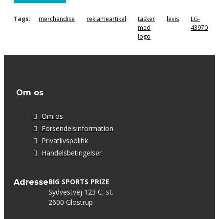
Tags:
merchandise
reklameartikel
tasker
levis
LG-
med
43970
logo
Om os
Om os
Forsendelsinformation
Privatlivspolitik
Handelsbetingelser
BIG SPORTS PRIZE
Adresse
Sydvestvej 123 C, st.
2600 Glostrup