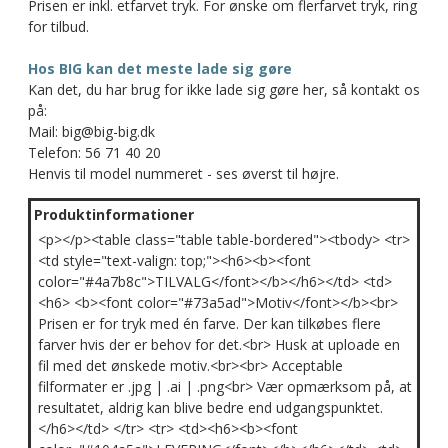
Prisen er inkl. etfarvet tryk. For ønske om flerfarvet tryk, ring
for tilbud.
Hos BIG kan det meste lade sig gøre
Kan det, du har brug for ikke lade sig gøre her, så kontakt os
på:
Mail: big@big-big.dk
Telefon: 56 71 40 20
Henvis til model nummeret - ses øverst til højre.
Produktinformationer
<p></p><table class="table table-bordered"><tbody> <tr>
<td style="text-valign: top;"><h6><b><font
color="#4a7b8c">TILVALG</font></b></h6></td> <td>
<h6> <b><font color="#73a5ad">Motiv</font></b><br>
Prisen er for tryk med én farve. Der kan tilkøbes flere
farver hvis der er behov for det.<br> Husk at uploade en
fil med det ønskede motiv.<br><br> Acceptable
filformater er .jpg | .ai | .png<br> Vær opmærksom på, at
resultatet, aldrig kan blive bedre end udgangspunktet.
</h6></td> </tr> <tr> <td><h6><b><font