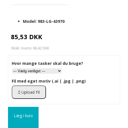
Model:
983-LG-43970
85,53 DKK
Ekskl. moms: 68,42 DKK
Hvor mange tasker skal du bruge?
Fil med eget motiv (.ai | .jpg | .png)
Upload Fil
Læg i kurv