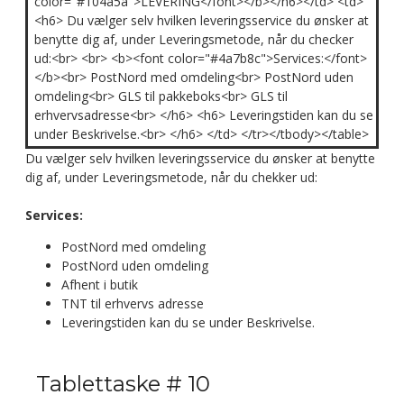
color="#104a5a">LEVERING</font></b></h6></td> <td>
<h6> Du vælger selv hvilken leveringsservice du ønsker at
benytte dig af, under Leveringsmetode, når du checker
ud:<br> <br> <b><font color="#4a7b8c">Services:</font>
</b><br> PostNord med omdeling<br> PostNord uden
omdeling<br> GLS til pakkeboks<br> GLS til
erhvervsadresse<br> </h6> <h6> Leveringstiden kan du se
under Beskrivelse.<br> </h6> </td> </tr></tbody></table>
Du vælger selv hvilken leveringsservice du ønsker at benytte
dig af, under Leveringsmetode, når du chekker ud:
Services:
PostNord med omdeling
PostNord uden omdeling
Afhent i butik
TNT til erhvervs adresse
Leveringstiden kan du se under Beskrivelse.
Tablettaske # 10