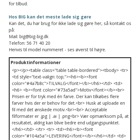
for tilbud.
Hos BIG kan det meste lade sig gøre
Kan det, du har brug for ikke lade sig gøre her, så kontakt os
på:
Mail: big@big-big.dk
Telefon: 56 71 40 20
Henvis til model nummeret - ses øverst til højre.
Produktinformationer
<p></p><table class="table table-bordered"><tbody> <tr>
<td style="text-valign: top;"><h6><b><font
color="#4a7b8c">TILVALG</font></b></h6></td> <td>
<h6> <b><font color="#73a5ad">Motiv</font></b><br>
Prisen er for tryk med én farve. Der kan tilkøbes flere
farver hvis der er behov for det.<br> Husk at uploade en
fil med det ønskede motiv.<br><br> Acceptable
filformater er .jpg | .ai | .png<br> Vær opmærksom på, at
resultatet, aldrig kan blive bedre end udgangspunktet.
</h6></td> </tr> <tr> <td><h6><b><font
color="#104a5a">LEVERING</font></b></h6></td> <td>