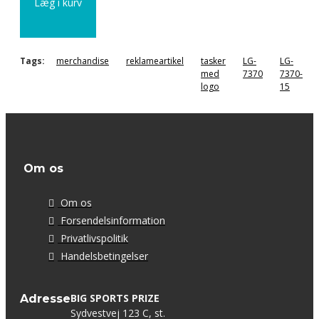
Læg i kurv
Tags:
merchandise
reklameartikel
tasker
LG-
LG-
med
7370
7370-
logo
15
Om os
Om os
Forsendelsinformation
Privatlivspolitik
Handelsbetingelser
BIG SPORTS PRIZE
Adresse
Sydvestvej 123 C, st.