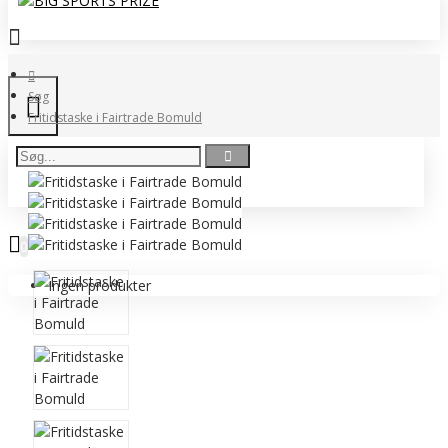
Søg
Fritidstaske i Fairtrade Bomuld
0 vare(r) - 0,00 DKK
0
Ingen produkter