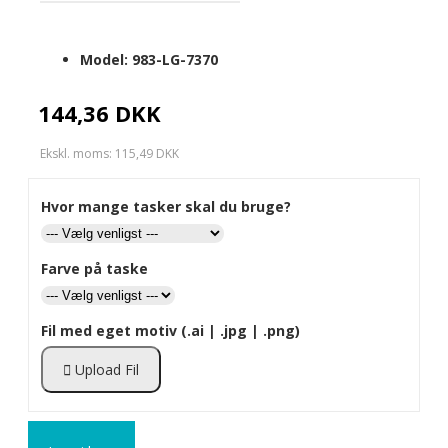
Model:
983-LG-7370
144,36 DKK
Ekskl. moms: 115,49 DKK
Hvor mange tasker skal du bruge?
Farve på taske
Fil med eget motiv (.ai | .jpg | .png)
Upload Fil