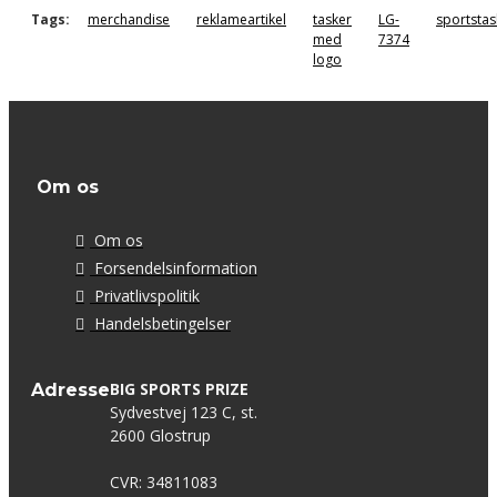
Tags:
merchandise
reklameartikel
tasker
LG-
sportstas
med
7374
logo
Om os
Om os
Forsendelsinformation
Privatlivspolitik
Handelsbetingelser
BIG SPORTS PRIZE
Adresse
Sydvestvej 123 C, st.
2600 Glostrup
CVR: 34811083