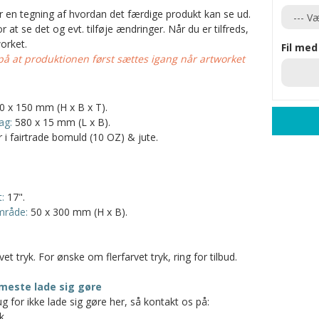
er en tegning af hvordan det færdige produkt kan se ud.
 at se det og evt. tilføje ændringer. Når du er tilfreds,
orket.
Fil med
 at produktionen først sættes igang når artworket
0 x 150 mm (H x B x T).
ag:
580 x 15 mm (L x B).
 i fairtrade bomuld (10 OZ) & jute.
:
17".
mråde:
50 x 300 mm (H x B).
rvet tryk. For ønske om flerfarvet tryk, ring for tilbud.
meste lade sig gøre
g for ikke lade sig gøre her, så kontakt os på:
k