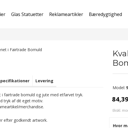
ier
Glas Statuetter
Reklameartikler
Bæredygtighed
Kva
Bo
Specifikationer
Levering
Model:
 i fairtrade bomuld og jute med etfarvet tryk.
84,3
 tryk af dit eget motiv.
ameartikel/merchandise.
Ekskl. mo
er efter godkendt artwork.
Hvor m