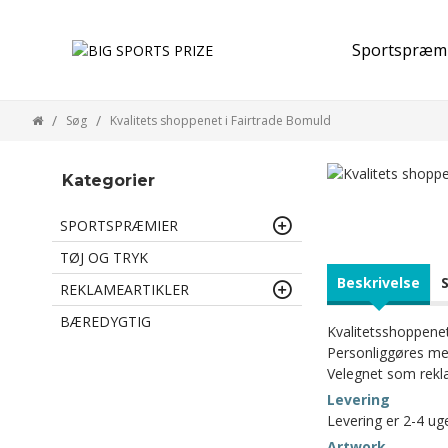
Sportspræm
Søg
Kvalitets shoppenet i Fairtrade Bomuld
Kategorier
SPORTSPRÆMIER
TØJ OG TRYK
Beskrivelse
REKLAMEARTIKLER
BÆREDYGTIG
Kvalitetsshoppenet
Personliggøres med
Velegnet som rekl
Levering
Levering er 2-4 ug
Artwork