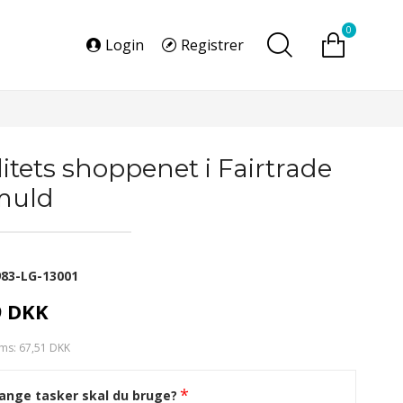
0
Login
Registrer
litets shoppenet i Fairtrade
muld
983-LG-13001
9 DKK
ms: 67,51 DKK
ange tasker skal du bruge?