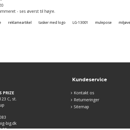
20
mmeret - ses øverst til højre.
e
reklameartikel
tasker med logo
LG-13001
mulepose
miljøve
Kundeservice
S PRIZE
Kontakt os
23 C, st.
Returneringer
rup
Sitemap
083
g-big.dk
0 20