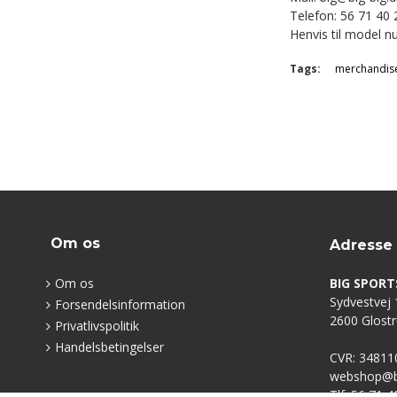
Telefon: 56 71 40 
Henvis til model nu
Tags:
merchandis
Om os
Adresse
Om os
BIG SPORT
Sydvestvej 1
Forsendelsinformation
2600 Glost
Privatlivspolitik
Handelsbetingelser
CVR: 34811
webshop@bi
Tlf: 56 71 4