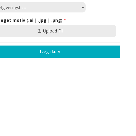
 eget motiv (.ai | .jpg | .png)
Upload Fil
Læg i kurv