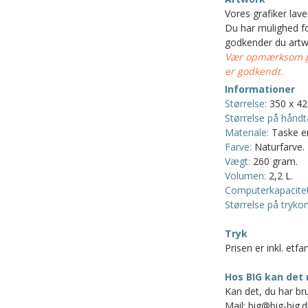
Vores grafiker lav
Du har mulighed for
godkender du artw
Vær opmærksom på
er godkendt.
Informationer
Størrelse:
350 x 42
Størrelse på håndt
Materiale:
Taske er
Farve:
Naturfarve.
Vægt:
260 gram.
Volumen:
2,2 L.
Computerkapacitet
Størrelse på tryko
Tryk
Prisen er inkl. etfa
Hos BIG kan det 
Kan det, du har bru
Mail: big@big-big.d