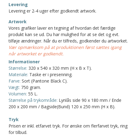
Levering
Levering er 2-4 uger efter godkendt artwork.
Artwork
Vores grafiker laver en tegning af hvordan det færdige
produkt kan se ud. Du har mulighed for at se det og evt.
tilføje ændringer. Når du er tilfreds, godkender du artworket.
Vær opmærksom på at produktionen først sættes igang
når artworket er godkendt.
Informationer
Størrelse:
320 x 540 x 320 mm (H x B x T).
Materiale:
Taske er i presenning.
Farve:
Sort (Pantone Black C).
Vægt:
750 gram.
Volumen:
55 L.
Størrelse på trykområde:
Lynlås side 90 x 180 mm / Ende
200 x 200 mm / Bagside(Bund) 120 x 250 mm (H x B).
Tryk
Prisen er inkl. etfarvet tryk. For ønske om flerfarvet tryk, ring
for tilbud.