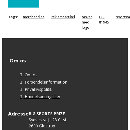
Tags:
merchandise
reklameartikel
tasker
LG-
sportst
med
81945
logo
Om os
Om os
Forsendelsinformation
Privatlivspolitik
Handelsbetingelser
BIG SPORTS PRIZE
Adresse
Sydvestvej 123 C, st.
2600 Glostrup