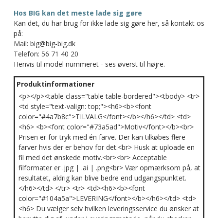
Hos BIG kan det meste lade sig gøre
Kan det, du har brug for ikke lade sig gøre her, så kontakt os
på:
Mail: big@big-big.dk
Telefon: 56 71 40 20
Henvis til model nummeret - ses øverst til højre.
Produktinformationer
<p></p><table class="table table-bordered"><tbody> <tr>
<td style="text-valign: top;"><h6><b><font
color="#4a7b8c">TILVALG</font></b></h6></td> <td>
<h6> <b><font color="#73a5ad">Motiv</font></b><br>
Prisen er for tryk med én farve. Der kan tilkøbes flere
farver hvis der er behov for det.<br> Husk at uploade en
fil med det ønskede motiv.<br><br> Acceptable
filformater er .jpg | .ai | .png<br> Vær opmærksom på, at
resultatet, aldrig kan blive bedre end udgangspunktet.
</h6></td> </tr> <tr> <td><h6><b><font
color="#104a5a">LEVERING</font></b></h6></td> <td>
<h6> Du vælger selv hvilken leveringsservice du ønsker at