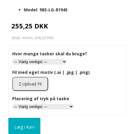
Model:
983-LG-81945
255,25 DKK
Ekskl. moms: 204,20 DKK
Hvor mange tasker skal du bruge?
Fil med eget motiv (.ai | .jpg | .png)
Upload Fil
Placering af tryk på taske
Læg i kurv