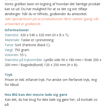
Vores grafiker laver en tegning af hvordan det færdige produkt
kan se ud. Du har mulighed for at se det og evt. tilføje
ændringer. Når du er tilfreds, godkender du artworket.
Vær opmærksom på at produktionen først sættes igang når
artworket er godkendt.
Informationer
Størrelse:
320 x 540 x 320 mm (H x B x T).
Materiale:
Taske er i presenning.
Farve:
Sort (Pantone Black C).
Vægt:
750 gram.
Volumen:
55 L.
Størrelse på trykområde:
Lynlås side 90 x 180 mm / Ende 200 x
200 mm / Bagside(Bund) 120 x 250 mm (H x B).
Tryk
Prisen er inkl. etfarvet tryk. For ønske om flerfarvet tryk, ring
for tilbud.
Hos BIG kan det meste lade sig gøre
Kan det, du har brug for ikke lade sig gøre her, så kontakt os
på: