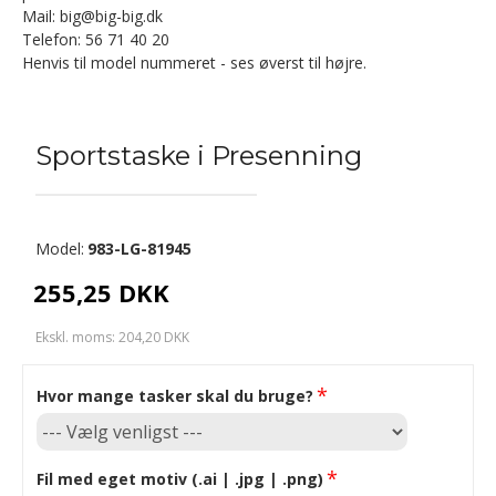
Mail: big@big-big.dk
Telefon: 56 71 40 20
Henvis til model nummeret - ses øverst til højre.
Sportstaske i Presenning
Model:
983-LG-81945
255,25 DKK
Ekskl. moms: 204,20 DKK
Hvor mange tasker skal du bruge?
Fil med eget motiv (.ai | .jpg | .png)