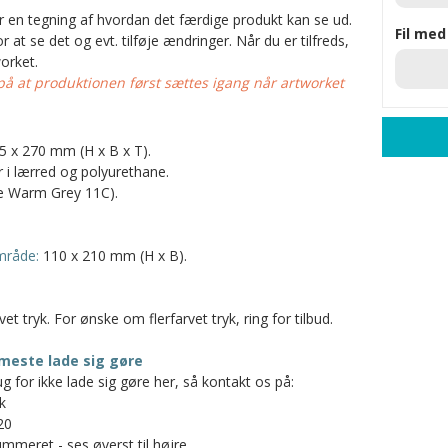
er en tegning af hvordan det færdige produkt kan se ud.
Fil med
 at se det og evt. tilføje ændringer. Når du er tilfreds,
orket.
 at produktionen først sættes igang når artworket
5 x 270 mm (H x B x T).
 i lærred og polyurethane.
 Warm Grey 11C).
mråde:
110 x 210 mm (H x B).
rvet tryk. For ønske om flerfarvet tryk, ring for tilbud.
meste lade sig gøre
g for ikke lade sig gøre her, så kontakt os på:
k
20
mmeret - ses øverst til højre.