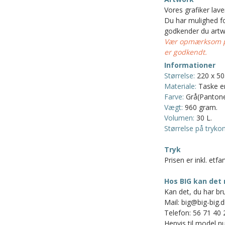
Vores grafiker lav
Du har mulighed for
godkender du artw
Vær opmærksom på
er godkendt.
Informationer
Størrelse:
220 x 50
Materiale:
Taske er
Farve:
Grå(Pantone
Vægt:
960 gram.
Volumen:
30 L.
Størrelse på tryko
Tryk
Prisen er inkl. etfa
Hos BIG kan det 
Kan det, du har bru
Mail: big@big-big.d
Telefon: 56 71 40 
Henvis til model nu