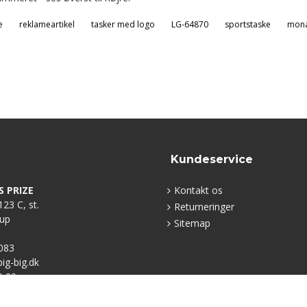
e
reklameartikel
tasker med logo
LG-64870
sportstaske
mon
Kundeservice
S PRIZE
Kontakt os
23 C, st.
Returneringer
rup
Sitemap
083
g-big.dk
0 20