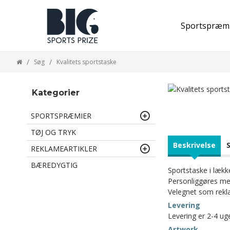
Sportspræm
Søg
Kvalitets sportstaske
Kategorier
SPORTSPRÆMIER
TØJ OG TRYK
Beskrivelse
REKLAMEARTIKLER
BÆREDYGTIG
Sportstaske i lække
Personliggøres med
Velegnet som rekl
Levering
Levering er 2-4 ug
Artwork