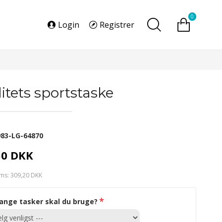
0
Login
Registrer
itets sportstaske
983-LG-64870
50 DKK
ms: 309,20 DKK
ange tasker skal du bruge?