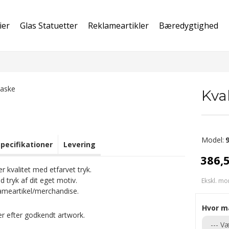
ier
Glas Statuetter
Reklameartikler
Bæredygtighed
Kval
Model:
Specifikationer
Levering
386,
r kvalitet med etfarvet tryk.
 tryk af dit eget motiv.
Ekskl. mo
ameartikel/merchandise.
Hvor m
er efter godkendt artwork.