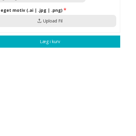
 eget motiv (.ai | .jpg | .png)
Upload Fil
Læg i kurv