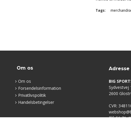
Tags:
merchandis
Om os
Adresse
Om os
BIG SPORT
Sydvestvej 1
Forsendelsinformation
2600 Glost
Privatlivspolitik
Handelsbetingelser
CVR: 34811
webshop@bi
Tlf: 56 71 4