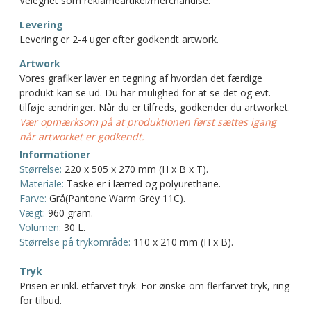
Velegnet som reklameartikel/merchandise.
Levering
Levering er 2-4 uger efter godkendt artwork.
Artwork
Vores grafiker laver en tegning af hvordan det færdige
produkt kan se ud. Du har mulighed for at se det og evt.
tilføje ændringer. Når du er tilfreds, godkender du artworket.
Vær opmærksom på at produktionen først sættes igang
når artworket er godkendt.
Informationer
Størrelse:
220 x 505 x 270 mm (H x B x T).
Materiale:
Taske er i lærred og polyurethane.
Farve:
Grå(Pantone Warm Grey 11C).
Vægt:
960 gram.
Volumen:
30 L.
Størrelse på trykområde:
110 x 210 mm (H x B).
Tryk
Prisen er inkl. etfarvet tryk. For ønske om flerfarvet tryk, ring
for tilbud.