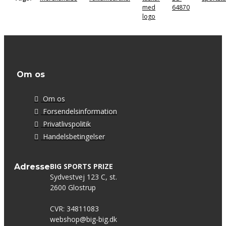
med
64870
logo
Om os
Om os
Forsendelsinformation
Privatlivspolitik
Handelsbetingelser
BIG SPORTS PRIZE
Adresse
Sydvestvej 123 C, st.
2600 Glostrup
CVR: 34811083
webshop@big-big.dk