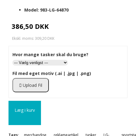
Model:
983-LG-64870
386,50 DKK
Ekskl. moms: 309,20 DKK
Hvor mange tasker skal du bruge?
Fil med eget motiv (.ai | .jpg | .png)
Upload Fil
Læg i kurv
Tags:
merchandise
reklameartikel
tasker
LG-
sportst