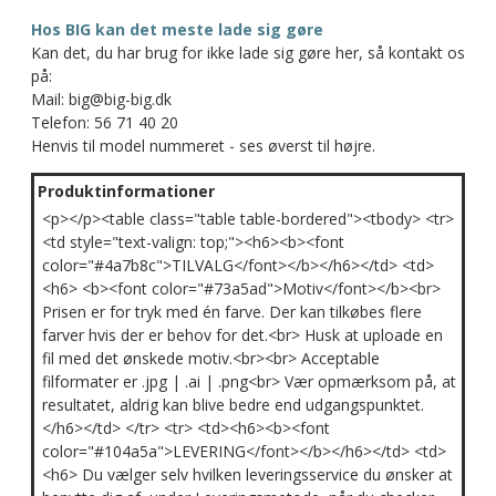
Hos BIG kan det meste lade sig gøre
Kan det, du har brug for ikke lade sig gøre her, så kontakt os
på:
Mail: big@big-big.dk
Telefon: 56 71 40 20
Henvis til model nummeret - ses øverst til højre.
Produktinformationer
<p></p><table class="table table-bordered"><tbody> <tr>
<td style="text-valign: top;"><h6><b><font
color="#4a7b8c">TILVALG</font></b></h6></td> <td>
<h6> <b><font color="#73a5ad">Motiv</font></b><br>
Prisen er for tryk med én farve. Der kan tilkøbes flere
farver hvis der er behov for det.<br> Husk at uploade en
fil med det ønskede motiv.<br><br> Acceptable
filformater er .jpg | .ai | .png<br> Vær opmærksom på, at
resultatet, aldrig kan blive bedre end udgangspunktet.
</h6></td> </tr> <tr> <td><h6><b><font
color="#104a5a">LEVERING</font></b></h6></td> <td>
<h6> Du vælger selv hvilken leveringsservice du ønsker at