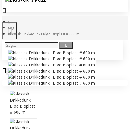
Søg
Klassisk Drikkedunk i Blød Bioplast # 600 ml
0 vare(r) - 0,00 DKK
0
Ingen produkter