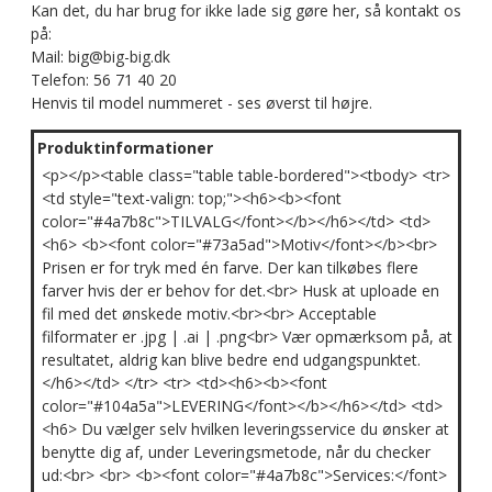
Kan det, du har brug for ikke lade sig gøre her, så kontakt os
på:
Mail: big@big-big.dk
Telefon: 56 71 40 20
Henvis til model nummeret - ses øverst til højre.
Produktinformationer
<p></p><table class="table table-bordered"><tbody> <tr>
<td style="text-valign: top;"><h6><b><font
color="#4a7b8c">TILVALG</font></b></h6></td> <td>
<h6> <b><font color="#73a5ad">Motiv</font></b><br>
Prisen er for tryk med én farve. Der kan tilkøbes flere
farver hvis der er behov for det.<br> Husk at uploade en
fil med det ønskede motiv.<br><br> Acceptable
filformater er .jpg | .ai | .png<br> Vær opmærksom på, at
resultatet, aldrig kan blive bedre end udgangspunktet.
</h6></td> </tr> <tr> <td><h6><b><font
color="#104a5a">LEVERING</font></b></h6></td> <td>
<h6> Du vælger selv hvilken leveringsservice du ønsker at
benytte dig af, under Leveringsmetode, når du checker
ud:<br> <br> <b><font color="#4a7b8c">Services:</font>