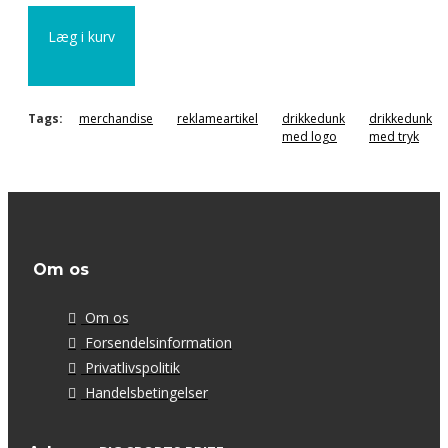
Læg i kurv
Tags:
merchandise
reklameartikel
drikkedunk
drikkedunk
med logo
med tryk
Om os
Om os
Forsendelsinformation
Privatlivspolitik
Handelsbetingelser