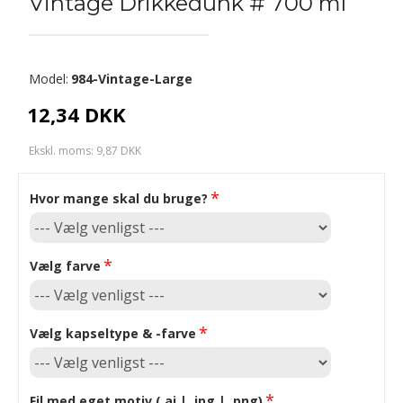
Vintage Drikkedunk # 700 ml
Model:
984-Vintage-Large
12,34 DKK
Ekskl. moms: 9,87 DKK
Hvor mange skal du bruge?
Vælg farve
Vælg kapseltype & -farve
Fil med eget motiv (.ai | .jpg | .png)