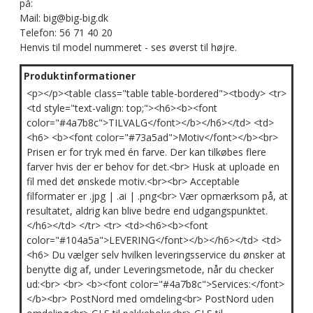
på:
Mail: big@big-big.dk
Telefon: 56 71 40 20
Henvis til model nummeret - ses øverst til højre.
Produktinformationer
<p></p><table class="table table-bordered"><tbody> <tr>
<td style="text-valign: top;"><h6><b><font
color="#4a7b8c">TILVALG</font></b></h6></td> <td>
<h6> <b><font color="#73a5ad">Motiv</font></b><br>
Prisen er for tryk med én farve. Der kan tilkøbes flere
farver hvis der er behov for det.<br> Husk at uploade en
fil med det ønskede motiv.<br><br> Acceptable
filformater er .jpg | .ai | .png<br> Vær opmærksom på, at
resultatet, aldrig kan blive bedre end udgangspunktet.
</h6></td> </tr> <tr> <td><h6><b><font
color="#104a5a">LEVERING</font></b></h6></td> <td>
<h6> Du vælger selv hvilken leveringsservice du ønsker at
benytte dig af, under Leveringsmetode, når du checker
ud:<br> <br> <b><font color="#4a7b8c">Services:</font>
</b><br> PostNord med omdeling<br> PostNord uden