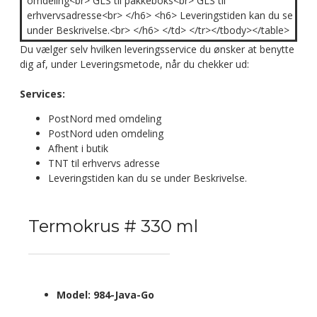
omdeling<br> GLS til pakkeboks<br> GLS til
erhvervsadresse<br> </h6> <h6> Leveringstiden kan du se
under Beskrivelse.<br> </h6> </td> </tr></tbody></table>
Du vælger selv hvilken leveringsservice du ønsker at benytte
dig af, under Leveringsmetode, når du chekker ud:
Services:
PostNord med omdeling
PostNord uden omdeling
Afhent i butik
TNT til erhvervs adresse
Leveringstiden kan du se under Beskrivelse.
Termokrus # 330 ml
Model:
984-Java-Go