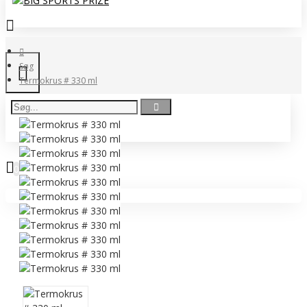
Søg
Termokrus # 330 ml
0 vare(r) - 0,00 DKK
0
Ingen produkter