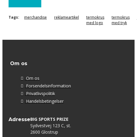
Tags:
merchandise
reklameartikel
termokrus
termokrus
med logo
med tryk
Om os
Om os
Forsendelsinformation
Privatlivspolitik
Handelsbetingelser
BIG SPORTS PRIZE
Adresse
Sydvestvej 123 C, st.
2600 Glostrup