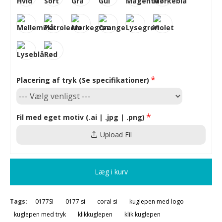
Placering af tryk (Se specifikationer)
Fil med eget motiv (.ai | .jpg | .png)
Upload Fil
Læg i kurv
Tags:
0177SI
0177 si
coral si
kuglepen med logo
kuglepen med tryk
klikkuglepen
klik kuglepen