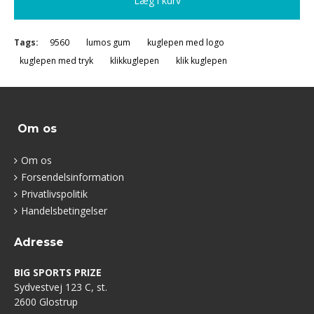
Læg i kurv
Tags:
9560
lumos gum
kuglepen med logo
kuglepen med tryk
klikkuglepen
klik kuglepen
Om os
Om os
Forsendelsinformation
Privatlivspolitik
Handelsbetingelser
Adresse
BIG SPORTS PRIZE
Sydvestvej 123 C, st.
2600 Glostrup