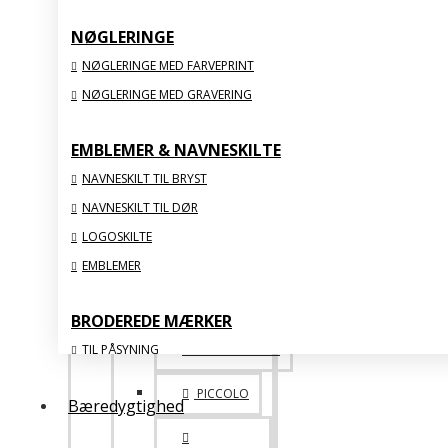
NØGLERINGE
SPECIALE
NØGLERINGE MED FARVEPRINT
NØGLERINGE MED GRAVERING
ONE OF A KIND
ACRYLIC
EMBLEMER & NAVNESKILTE
NAVNESKILT TIL BRYST
VIS ALLE
NAVNESKILT TIL DØR
LOGOSKILTE
STATUETTER & FIGURER
EMBLEMER
BRODEREDE MÆRKER
TIL PÅSYNING
BIG 1. 2. 3. PLADS
MED STRYGEBAGSIDE
PICCOLO
Bæredygtighed
ORGANISKE
MED FLOSSSEDE KANTER