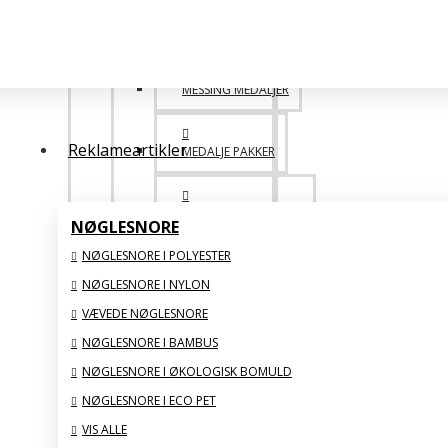
POPULÆRE
MESSING MEDALJER
Reklameartikler
MEDALJE PAKKER
DESIGN SELV MEDALJE
NØGLESNORE
NØGLESNORE I POLYESTER
SAML SELV BILLIGERE
NØGLESNORE I NYLON
VÆVEDE NØGLESNORE
VIS ALLE
NØGLESNORE I BAMBUS
NØGLESNORE I ØKOLOGISK BOMULD
GLAS STATUETTER
NØGLESNORE I ECO PET
VIS ALLE
BIG FAMILY