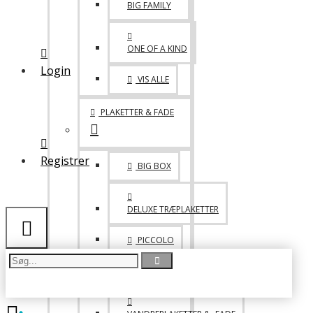
BIG FAMILY
MED VELCRO
ONE OF A KIND
LIDT BLANDET
Login
VIS ALLE
TASKER
PLAKETTER & FADE
DRIKKEDUNKE & KRUS
Registrer
BIG BOX
DELUXE TRÆPLAKETTER
PICCOLO
FADE