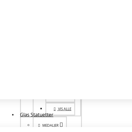
BIG FAMILY
VANDREPOKALER
BIG 1. 2. 3. PLADS
POKALE SPECIALE
ONE OF A KIND
GO BIG!
VIS ALLE
Glas Statuetter
MEDALJER