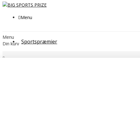
Menu
Menu
Sportspræmier
Din kurv
STRAIGHT SI TOUCH
Kategorier
SPORTSPRÆMIER
POKALER