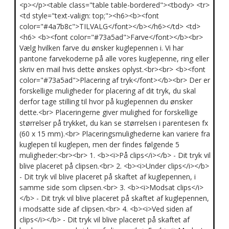
<p></p><table class="table table-bordered"><tbody> <tr>
<td style="text-valign: top;"><h6><b><font
color="#4a7b8c">TILVALG</font></b></h6></td> <td>
<h6> <b><font color="#73a5ad">Farve</font></b><br>
Vælg hvilken farve du ønsker kuglepennen i. Vi har
pantone farvekoderne på alle vores kuglepenne, ring eller
skriv en mail hvis dette ønskes oplyst.<br><br> <b><font
color="#73a5ad">Placering af tryk</font></b><br> Der er
forskellige muligheder for placering af dit tryk, du skal
derfor tage stilling til hvor på kuglepennen du ønsker
dette.<br> Placeringerne giver mulighed for forskellige
størrelser på trykket, du kan se størrelsen i parentesen fx
(60 x 15 mm).<br> Placeringsmulighederne kan variere fra
kuglepen til kuglepen, men der findes følgende 5
muligheder:<br><br> 1. <b><i>På clips</i></b> - Dit tryk vil
blive placeret på clipsen.<br> 2. <b><i>Under clips</i></b>
- Dit tryk vil blive placeret på skaftet af kuglepennen, i
samme side som clipsen.<br> 3. <b><i>Modsat clips</i>
</b> - Dit tryk vil blive placeret på skaftet af kuglepennen,
i modsatte side af clipsen.<br> 4. <b><i>Ved siden af
clips</i></b> - Dit tryk vil blive placeret på skaftet af