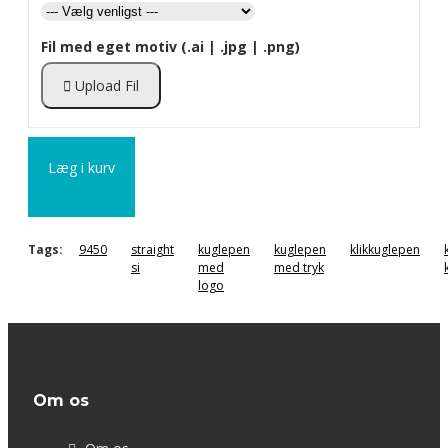
Fil med eget motiv (.ai | .jpg | .png)
Upload Fil
Læg i kurv
Tags:
9450
straight
kuglepen
kuglepen
klikkuglepen
si
med
med tryk
logo
Om os