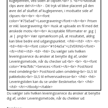
kuglepennen, ved siden af clipsen.<br> 5. <b><i>Modsat
clips øvre del</i></b> - Dit tryk vil blive placeret på den
øvre del af skaftet af kuglepennen, i modsatte side af
clipsen.<br><br> <b><font
color="#73a5ad">Lasergravering</font></b><br> Prisen
er inkl. lasergravering.<br> Husk at uploade en fil med det
ønskede motiv.<br><br> Acceptable filformater er .jpg |
.ai | .png<br> Vær opmærksom på, at resultatet, aldrig
kan blive bedre end udgangspunktet. </h6></td> </tr> <tr>
<td><h6><b><font color="#104a5a">LEVERING</font>
</b></h6></td> <td> <h6> Du vælger selv hvilken
leveringsservice du ønsker at benytte dig af, under
Leveringsmetode, når du checker ud:<br> <br> <b><font
color="#4a7b8c">Services:</font></b><br> PostNord
med omdeling<br> PostNord uden omdeling<br> GLS til
pakkeboks<br> GLS til erhvervsadresse<br> </h6> <h6>
Leveringstiden kan du se under Beskrivelse.<br> </h6>
</td> </tr></tbody></table>
Du vælger selv hvilken leveringsservice du ønsker at benytte
dig af, under Leveringsmetode, når du chekker ud: