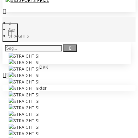
Søg
STRAIGHT SI
0 vare(r) - 0,00 DKK
0
Ingen produkter