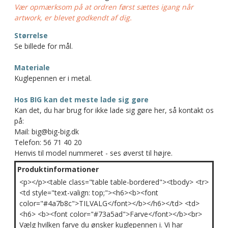
Vær opmærksom på at ordren først sættes igang når
artwork, er blevet godkendt af dig.
Størrelse
Se billede for mål.
Materiale
Kuglepennen er i metal.
Hos BIG kan det meste lade sig gøre
Kan det, du har brug for ikke lade sig gøre her, så kontakt os
på:
Mail: big@big-big.dk
Telefon: 56 71 40 20
Henvis til model nummeret - ses øverst til højre.
Produktinformationer
<p></p><table class="table table-bordered"><tbody> <tr>
<td style="text-valign: top;"><h6><b><font
color="#4a7b8c">TILVALG</font></b></h6></td> <td>
<h6> <b><font color="#73a5ad">Farve</font></b><br>
Vælg hvilken farve du ønsker kuglepennen i. Vi har