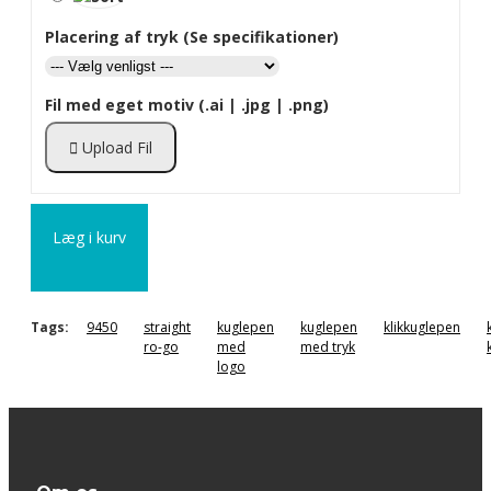
Placering af tryk (Se specifikationer)
Fil med eget motiv (.ai | .jpg | .png)
Upload Fil
Læg i kurv
Tags:
9450
straight
kuglepen
kuglepen
klikkuglepen
ro-go
med
med tryk
logo