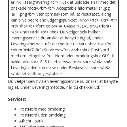
er inkl. lasergravering.<br> Husk at uploade en fil med det
ønskede motiv.<br><br> Acceptable filformater er .jpg |
.ai | .png<br> Vær opmærksom på, at resultatet, aldrig
kan blive bedre end udgangspunktet. </h6></td> </tr> <tr>
<td><h6><b><font color="#104a5a">LEVERING</font>
</b></h6></td> <td> <h6> Du vælger selv hvilken
leveringsservice du ønsker at benytte dig af, under
Leveringsmetode, når du checker ud:<br> <br> <b><font
color="#4a7b8c">Services:</font></b><br> PostNord
med omdeling<br> PostNord uden omdeling<br> GLS til
pakkeboks<br> GLS til erhvervsadresse<br> </h6> <h6>
Leveringstiden kan du se under Beskrivelse.<br> </h6>
</td> </tr></tbody></table>
Du vælger selv hvilken leveringsservice du ønsker at benytte
dig af, under Leveringsmetode, når du chekker ud:
Services:
PostNord med omdeling
PostNord uden omdeling
Afhent i butik
TNT til erhvervs adresse