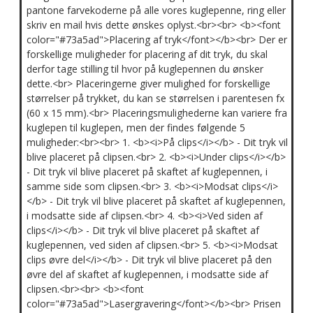
pantone farvekoderne på alle vores kuglepenne, ring eller
skriv en mail hvis dette ønskes oplyst.<br><br> <b><font
color="#73a5ad">Placering af tryk</font></b><br> Der er
forskellige muligheder for placering af dit tryk, du skal
derfor tage stilling til hvor på kuglepennen du ønsker
dette.<br> Placeringerne giver mulighed for forskellige
størrelser på trykket, du kan se størrelsen i parentesen fx
(60 x 15 mm).<br> Placeringsmulighederne kan variere fra
kuglepen til kuglepen, men der findes følgende 5
muligheder:<br><br> 1. <b><i>På clips</i></b> - Dit tryk vil
blive placeret på clipsen.<br> 2. <b><i>Under clips</i></b>
- Dit tryk vil blive placeret på skaftet af kuglepennen, i
samme side som clipsen.<br> 3. <b><i>Modsat clips</i>
</b> - Dit tryk vil blive placeret på skaftet af kuglepennen,
i modsatte side af clipsen.<br> 4. <b><i>Ved siden af
clips</i></b> - Dit tryk vil blive placeret på skaftet af
kuglepennen, ved siden af clipsen.<br> 5. <b><i>Modsat
clips øvre del</i></b> - Dit tryk vil blive placeret på den
øvre del af skaftet af kuglepennen, i modsatte side af
clipsen.<br><br> <b><font
color="#73a5ad">Lasergravering</font></b><br> Prisen