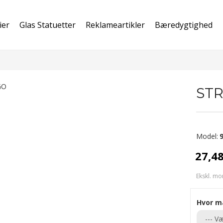
ier
Glas Statuetter
Reklameartikler
Bæredygtighed
STR
Model:
27,4
Ekskl. mo
Hvor m