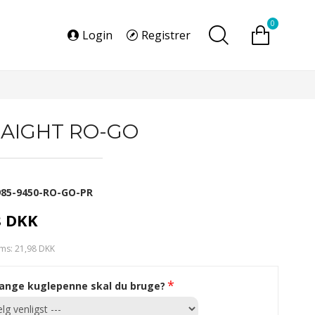
0
Login
Registrer
AIGHT RO-GO
985-9450-RO-GO-PR
8 DKK
ms: 21,98 DKK
ange kuglepenne skal du bruge?