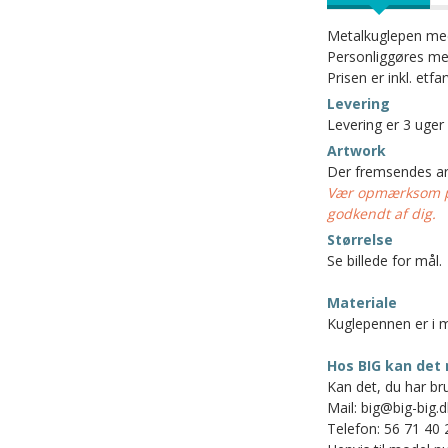
Metalkuglepen med 
Personliggøres med
Prisen er inkl. etfa
Levering
Levering er 3 uger
Artwork
Der fremsendes art
Vær opmærksom på 
godkendt af dig.
Størrelse
Se billede for mål.
Materiale
Kuglepennen er i m
Hos BIG kan det 
Kan det, du har bru
Mail: big@big-big.d
Telefon: 56 71 40 