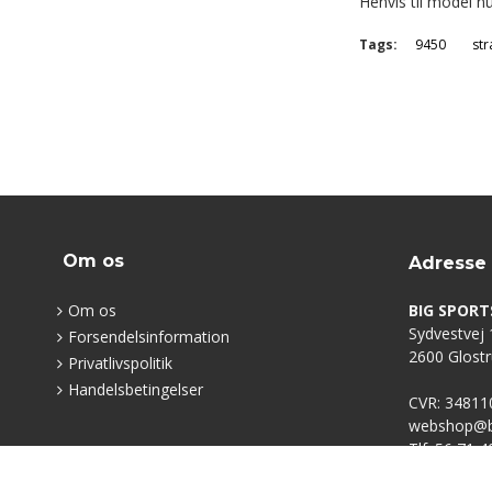
Henvis til model nu
Tags:
9450
str
Om os
Adresse
Om os
BIG SPORT
Sydvestvej 1
Forsendelsinformation
2600 Glost
Privatlivspolitik
Handelsbetingelser
CVR: 34811
webshop@bi
Tlf: 56 71 4