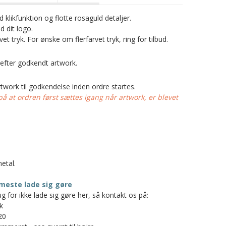
klikfunktion og flotte rosaguld detaljer.
 dit logo.
rvet tryk. For ønske om flerfarvet tryk, ring for tilbud.
 efter godkendt artwork.
work til godkendelse inden ordre startes.
at ordren først sættes igang når artwork, er blevet
etal.
meste lade sig gøre
g for ikke lade sig gøre her, så kontakt os på:
k
20