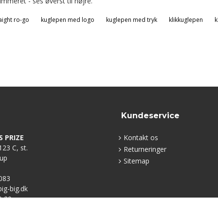
mmeret - ses øverst til højre.
aight ro-go
kuglepen med logo
kuglepen med tryk
klikkuglepen
k
Kundeservice
S PRIZE
Kontakt os
23 C, st.
Returneringer
rup
Sitemap
083
g-big.dk
0 20