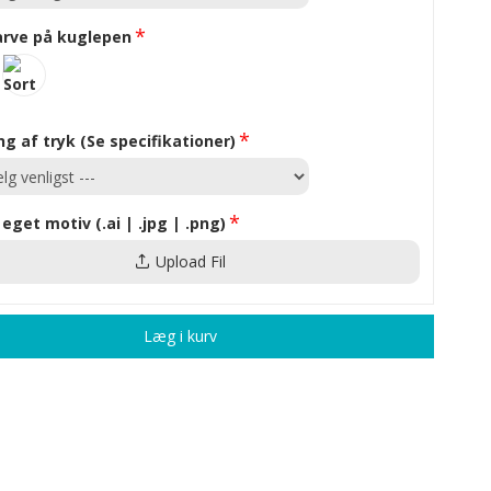
arve på kuglepen
ng af tryk (Se specifikationer)
 eget motiv (.ai | .jpg | .png)
Upload Fil
Læg i kurv