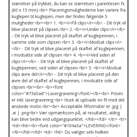
størrelser på trykket, du kan se størrelsen i parentesen fx
(60 x 15 mm).<br> Placeringsmulighederne kan variere fra
kuglepen til kuglepen, men der findes følgende 5
muligheder:<br><br> 1. <b><i>På clips</i></b> - Dit tryk vil
blive placeret på clipsen.<br> 2. <b><i>Under clips</i></b>
- Dit tryk vil blive placeret på skaftet af kuglepennen, i
samme side som clipsen.<br> 3. <b><i>Modsat clips</i>
</b> - Dit tryk vil blive placeret på skaftet af kuglepennen,
i modsatte side af clipsen.<br> 4. <b><i>Ved siden af
clips</i></b> - Dit tryk vil blive placeret på skaftet af
kuglepennen, ved siden af clipsen.<br> 5. <b><i>Modsat
clips øvre del</i></b> - Dit tryk vil blive placeret på den
øvre del af skaftet af kuglepennen, i modsatte side af
clipsen.<br><br> <b><font
color="#73a5ad">Lasergravering</font></b><br> Prisen
er inkl. lasergravering.<br> Husk at uploade en fil med det
ønskede motiv.<br><br> Acceptable filformater er .jpg |
.ai | .png<br> Vær opmærksom på, at resultatet, aldrig
kan blive bedre end udgangspunktet. </h6></td> </tr> <tr>
<td><h6><b><font color="#104a5a">LEVERING</font>
</b></h6></td> <td> <h6> Du vælger selv hvilken