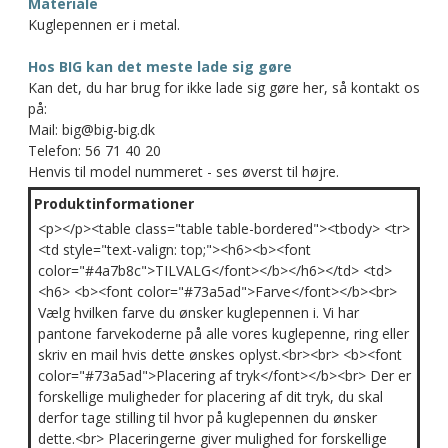
Materiale
Kuglepennen er i metal.
Hos BIG kan det meste lade sig gøre
Kan det, du har brug for ikke lade sig gøre her, så kontakt os
på:
Mail: big@big-big.dk
Telefon: 56 71 40 20
Henvis til model nummeret - ses øverst til højre.
Produktinformationer
<p></p><table class="table table-bordered"><tbody> <tr>
<td style="text-valign: top;"><h6><b><font
color="#4a7b8c">TILVALG</font></b></h6></td> <td>
<h6> <b><font color="#73a5ad">Farve</font></b><br>
Vælg hvilken farve du ønsker kuglepennen i. Vi har
pantone farvekoderne på alle vores kuglepenne, ring eller
skriv en mail hvis dette ønskes oplyst.<br><br> <b><font
color="#73a5ad">Placering af tryk</font></b><br> Der er
forskellige muligheder for placering af dit tryk, du skal
derfor tage stilling til hvor på kuglepennen du ønsker
dette.<br> Placeringerne giver mulighed for forskellige