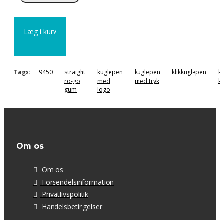
Læg i kurv
Tags:
9450
straight
kuglepen
kuglepen
klikkuglepen
ro-go
med
med tryk
gum
logo
Om os
Om os
Forsendelsinformation
Privatlivspolitik
Handelsbetingelser