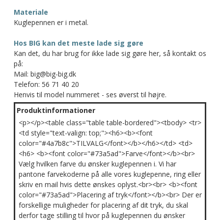
Materiale
Kuglepennen er i metal.
Hos BIG kan det meste lade sig gøre
Kan det, du har brug for ikke lade sig gøre her, så kontakt os
på:
Mail: big@big-big.dk
Telefon: 56 71 40 20
Henvis til model nummeret - ses øverst til højre.
Produktinformationer
<p></p><table class="table table-bordered"><tbody> <tr>
<td style="text-valign: top;"><h6><b><font
color="#4a7b8c">TILVALG</font></b></h6></td> <td>
<h6> <b><font color="#73a5ad">Farve</font></b><br>
Vælg hvilken farve du ønsker kuglepennen i. Vi har
pantone farvekoderne på alle vores kuglepenne, ring eller
skriv en mail hvis dette ønskes oplyst.<br><br> <b><font
color="#73a5ad">Placering af tryk</font></b><br> Der er
forskellige muligheder for placering af dit tryk, du skal
derfor tage stilling til hvor på kuglepennen du ønsker