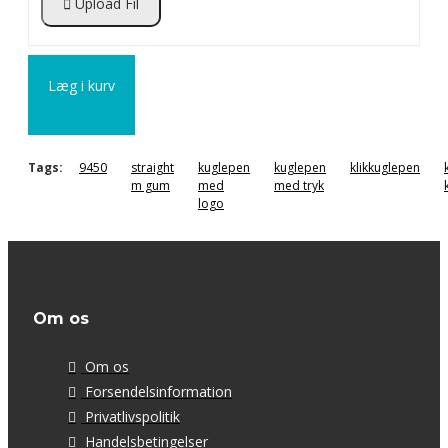
Upload Fil
Læg i kurv
Tags:
9450
straight
kuglepen
kuglepen
klikkuglepen
m gum
med
med tryk
logo
Om os
Om os
Forsendelsinformation
Privatlivspolitik
Handelsbetingelser