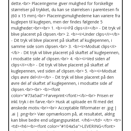
dette.<br> Placeringerne giver mulighed for forskellige
størrelser på trykket, du kan se størrelsen i parentesen fx
(60 x 15 mm).<br> Placeringsmulighederne kan variere fra
kuglepen til kuglepen, men der findes følgende 5
muligheder:<br><br> 1. <b><i>På clips</i></b> - Dit tryk vil
blive placeret på clipsen.<br> 2. <b><i>Under clips</i></b>
- Dit tryk vil blive placeret på skaftet af kuglepennen, i
samme side som clipsen.<br> 3. <b><i>Modsat clips</i>
</b> - Dit tryk vil blive placeret på skaftet af kuglepennen,
i modsatte side af clipsen.<br> 4. <b><i>Ved siden af
clips</i></b> - Dit tryk vil blive placeret på skaftet af
kuglepennen, ved siden af clipsen.<br> 5. <b><i>Modsat
clips øvre del</i></b> - Dit tryk vil blive placeret på den
øvre del af skaftet af kuglepennen, i modsatte side af
clipsen.<br><br> <b><font
color="#73a5ad">Farveprint</font></b><br> Prisen er
inkl. tryk i én farve.<br> Husk at uploade en fil med det
ønskede motiv.<br><br> Acceptable filformater er .jpg |
.ai | .png<br> Vær opmærksom på, at resultatet, aldrig
kan blive bedre end udgangspunktet. </h6></td> </tr> <tr>
<td><h6><b><font color="#104a5a">LEVERING</font>