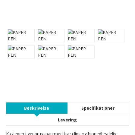
Beskrivelse
Specifikationer
Levering
Kuglepen i genbrugspap med træ clips og bionedbrydelig