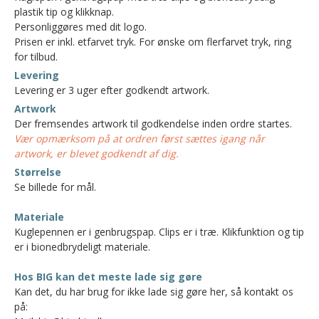
plastik tip og klikknap.
Personliggøres med dit logo.
Prisen er inkl. etfarvet tryk. For ønske om flerfarvet tryk, ring
for tilbud.
Levering
Levering er 3 uger efter godkendt artwork.
Artwork
Der fremsendes artwork til godkendelse inden ordre startes.
Vær opmærksom på at ordren først sættes igang når
artwork, er blevet godkendt af dig.
Størrelse
Se billede for mål.
Materiale
Kuglepennen er i genbrugspap. Clips er i træ. Klikfunktion og tip
er i bionedbrydeligt materiale.
Hos BIG kan det meste lade sig gøre
Kan det, du har brug for ikke lade sig gøre her, så kontakt os
på: