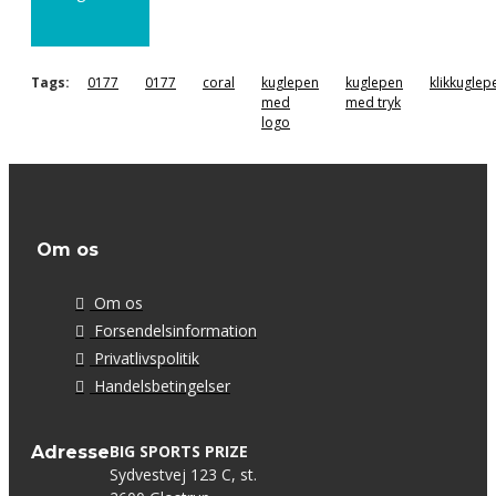
Tags:
0177
0177
coral
kuglepen
kuglepen
klikkuglep
med
med tryk
logo
Om os
Om os
Forsendelsinformation
Privatlivspolitik
Handelsbetingelser
BIG SPORTS PRIZE
Adresse
Sydvestvej 123 C, st.