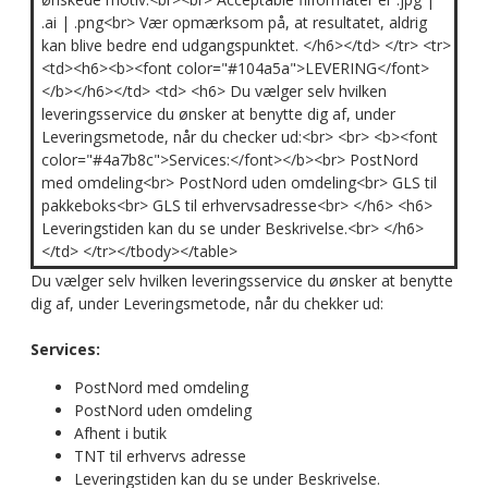
.ai | .png<br> Vær opmærksom på, at resultatet, aldrig
kan blive bedre end udgangspunktet. </h6></td> </tr> <tr>
<td><h6><b><font color="#104a5a">LEVERING</font>
</b></h6></td> <td> <h6> Du vælger selv hvilken
leveringsservice du ønsker at benytte dig af, under
Leveringsmetode, når du checker ud:<br> <br> <b><font
color="#4a7b8c">Services:</font></b><br> PostNord
med omdeling<br> PostNord uden omdeling<br> GLS til
pakkeboks<br> GLS til erhvervsadresse<br> </h6> <h6>
Leveringstiden kan du se under Beskrivelse.<br> </h6>
</td> </tr></tbody></table>
Du vælger selv hvilken leveringsservice du ønsker at benytte
dig af, under Leveringsmetode, når du chekker ud:
Services:
PostNord med omdeling
PostNord uden omdeling
Afhent i butik
TNT til erhvervs adresse
Leveringstiden kan du se under Beskrivelse.