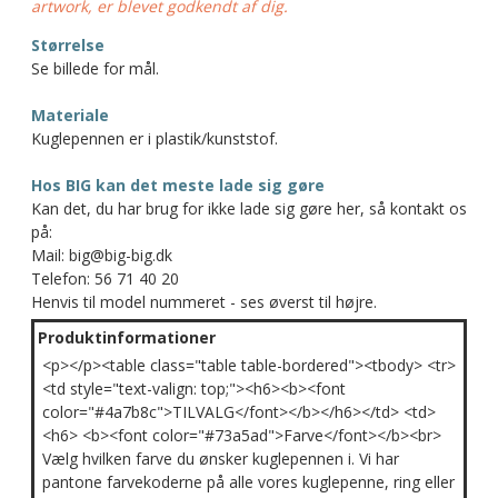
artwork, er blevet godkendt af dig.
Størrelse
Se billede for mål.
Materiale
Kuglepennen er i plastik/kunststof.
Hos BIG kan det meste lade sig gøre
Kan det, du har brug for ikke lade sig gøre her, så kontakt os
på:
Mail: big@big-big.dk
Telefon: 56 71 40 20
Henvis til model nummeret - ses øverst til højre.
Produktinformationer
<p></p><table class="table table-bordered"><tbody> <tr>
<td style="text-valign: top;"><h6><b><font
color="#4a7b8c">TILVALG</font></b></h6></td> <td>
<h6> <b><font color="#73a5ad">Farve</font></b><br>
Vælg hvilken farve du ønsker kuglepennen i. Vi har
pantone farvekoderne på alle vores kuglepenne, ring eller