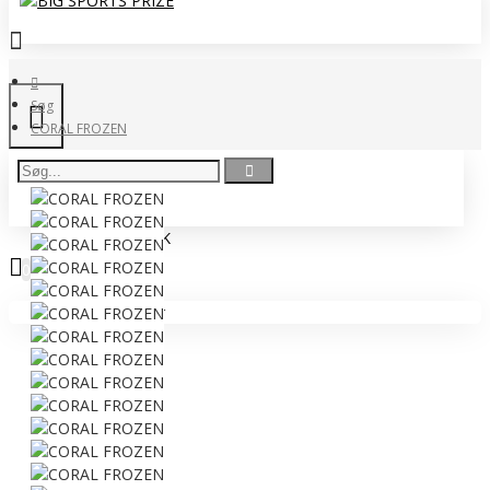
Søg
CORAL FROZEN
0 vare(r) - 0,00 DKK
0
Ingen produkter