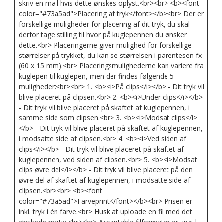
skriv en mail hvis dette ønskes oplyst.<br><br> <b><font
color="#73a5ad">Placering af tryk</font></b><br> Der er
forskellige muligheder for placering af dit tryk, du skal
derfor tage stilling til hvor på kuglepennen du ønsker
dette.<br> Placeringerne giver mulighed for forskellige
størrelser på trykket, du kan se størrelsen i parentesen fx
(60 x 15 mm).<br> Placeringsmulighederne kan variere fra
kuglepen til kuglepen, men der findes følgende 5
muligheder:<br><br> 1. <b><i>På clips</i></b> - Dit tryk vil
blive placeret på clipsen.<br> 2. <b><i>Under clips</i></b>
- Dit tryk vil blive placeret på skaftet af kuglepennen, i
samme side som clipsen.<br> 3. <b><i>Modsat clips</i>
</b> - Dit tryk vil blive placeret på skaftet af kuglepennen,
i modsatte side af clipsen.<br> 4. <b><i>Ved siden af
clips</i></b> - Dit tryk vil blive placeret på skaftet af
kuglepennen, ved siden af clipsen.<br> 5. <b><i>Modsat
clips øvre del</i></b> - Dit tryk vil blive placeret på den
øvre del af skaftet af kuglepennen, i modsatte side af
clipsen.<br><br> <b><font
color="#73a5ad">Farveprint</font></b><br> Prisen er
inkl. tryk i én farve.<br> Husk at uploade en fil med det
ønskede motiv.<br><br> Acceptable filformater er .jpg |