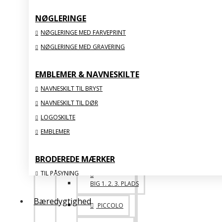
BIG FAMILY
NØGLERINGE
SPECIALE
NØGLERINGE MED FARVEPRINT
NØGLERINGE MED GRAVERING
ONE OF A KIND
EMBLEMER & NAVNESKILTE
ACRYLIC
NAVNESKILT TIL BRYST
NAVNESKILT TIL DØR
VIS ALLE
LOGOSKILTE
EMBLEMER
STATUETTER & FIGURER
BRODEREDE MÆRKER
TIL PÅSYNING
BIG 1. 2. 3. PLADS
MED STRYGEBAGSIDE
Bæredygtighed
ORGANISKE
PICCOLO
MED FLOSSSEDE KANTER