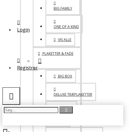
MED VELCRO
BIG FAMILY
LIDT BLANDET
ONE OF A KIND
Login
TASKER
VIS ALLE
DRIKKEDUNKE & KRUS
PLAKETTER & FADE
Registrer
BIG BOX
DELUXE TRÆPLAKETTER
PICCOLO
FADE