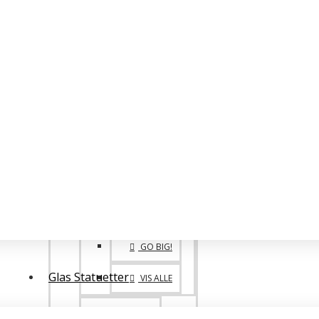
BIG FAMILY
VANDREPOKALER
BIG 1. 2. 3. PLADS
POKALE SPECIALE
ONE OF A KIND
GO BIG!
Glas Statuetter
VIS ALLE
MEDALJER