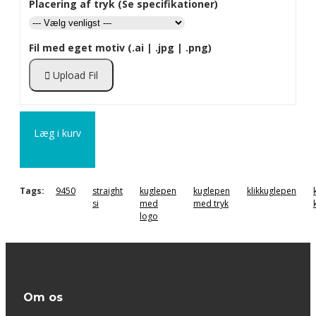
Placering af tryk (Se specifikationer)
Fil med eget motiv (.ai | .jpg | .png)
Upload Fil
Læg i kurv
Tags:
9450
straight
kuglepen
kuglepen
klikkuglepen
si
med
med tryk
logo
Om os