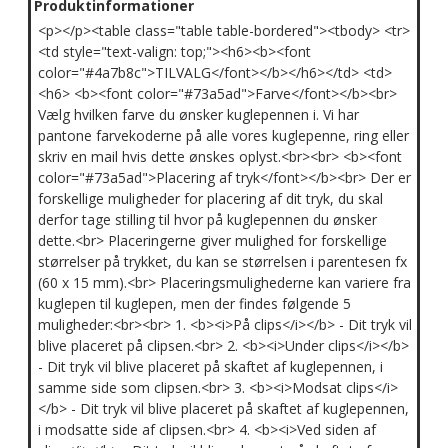
Produktinformationer
<p></p><table class="table table-bordered"><tbody> <tr>
<td style="text-valign: top;"><h6><b><font
color="#4a7b8c">TILVALG</font></b></h6></td> <td>
<h6> <b><font color="#73a5ad">Farve</font></b><br>
Vælg hvilken farve du ønsker kuglepennen i. Vi har
pantone farvekoderne på alle vores kuglepenne, ring eller
skriv en mail hvis dette ønskes oplyst.<br><br> <b><font
color="#73a5ad">Placering af tryk</font></b><br> Der er
forskellige muligheder for placering af dit tryk, du skal
derfor tage stilling til hvor på kuglepennen du ønsker
dette.<br> Placeringerne giver mulighed for forskellige
størrelser på trykket, du kan se størrelsen i parentesen fx
(60 x 15 mm).<br> Placeringsmulighederne kan variere fra
kuglepen til kuglepen, men der findes følgende 5
muligheder:<br><br> 1. <b><i>På clips</i></b> - Dit tryk vil
blive placeret på clipsen.<br> 2. <b><i>Under clips</i></b>
- Dit tryk vil blive placeret på skaftet af kuglepennen, i
samme side som clipsen.<br> 3. <b><i>Modsat clips</i>
</b> - Dit tryk vil blive placeret på skaftet af kuglepennen,
i modsatte side af clipsen.<br> 4. <b><i>Ved siden af