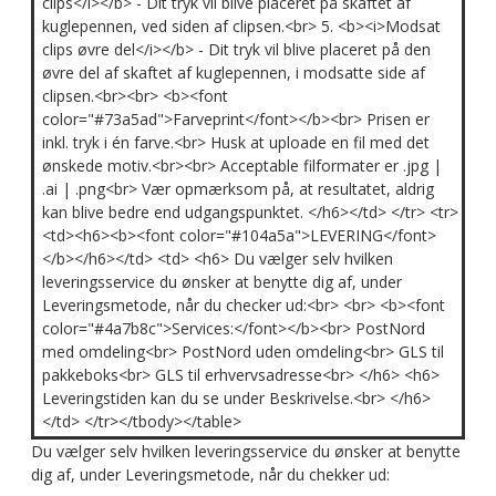
clips</i></b> - Dit tryk vil blive placeret på skaftet af
kuglepennen, ved siden af clipsen.<br> 5. <b><i>Modsat
clips øvre del</i></b> - Dit tryk vil blive placeret på den
øvre del af skaftet af kuglepennen, i modsatte side af
clipsen.<br><br> <b><font
color="#73a5ad">Farveprint</font></b><br> Prisen er
inkl. tryk i én farve.<br> Husk at uploade en fil med det
ønskede motiv.<br><br> Acceptable filformater er .jpg |
.ai | .png<br> Vær opmærksom på, at resultatet, aldrig
kan blive bedre end udgangspunktet. </h6></td> </tr> <tr>
<td><h6><b><font color="#104a5a">LEVERING</font>
</b></h6></td> <td> <h6> Du vælger selv hvilken
leveringsservice du ønsker at benytte dig af, under
Leveringsmetode, når du checker ud:<br> <br> <b><font
color="#4a7b8c">Services:</font></b><br> PostNord
med omdeling<br> PostNord uden omdeling<br> GLS til
pakkeboks<br> GLS til erhvervsadresse<br> </h6> <h6>
Leveringstiden kan du se under Beskrivelse.<br> </h6>
</td> </tr></tbody></table>
Du vælger selv hvilken leveringsservice du ønsker at benytte
dig af, under Leveringsmetode, når du chekker ud: