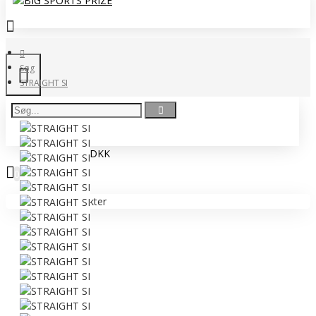
Søg
STRAIGHT SI
0 vare(r) - 0,00 DKK
0
Ingen produkter