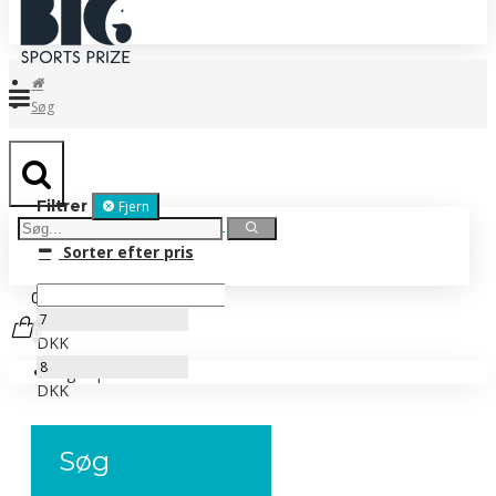
Søg
Filtrer
Fjern
Sorter efter pris
0 vare(r) - 0,00 DKK
0
DKK
Ingen produkter
DKK
Søg