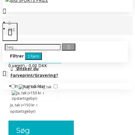
Søg
Filtrer
Fjern
0 vare(r) - 0,00 DKK
Ønsker du
0
Farveprint/Gravering?
Ingen produkter
Nej, tak
Ja, tak (+150 kr. i
opstartsgebyr)
Søg