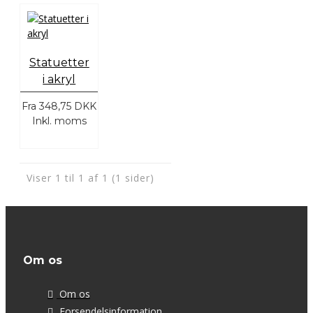
Statuetter
i akryl
Fra
348,75 DKK
Inkl. moms
Viser 1 til 1 af 1 (1 sider)
Om os
Om os
Forsendelsinformation