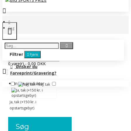
Søg
Filtrer
Fjern
0 vare(r) - 0,00 DKK
Ønsker du
0
Farveprint/Gravering?
Ingen produkter
Nej, tak
Ja, tak (+150 kr. i
opstartsgebyr)
Søg