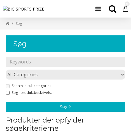
0
Søg
Søg
Search in subcategories
Søg i produktbeskrivelser
Søg
Produkter der opfylder
søgekriterierne