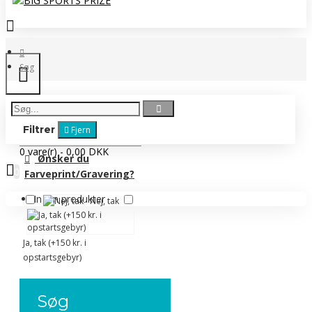
Søg
Filtrer
Fjern
0 vare(r) - 0,00 DKK
Ønsker du
0
Farveprint/Gravering?
Ingen produkter
Nej, tak
Ja, tak (+150 kr. i
opstartsgebyr)
Søg