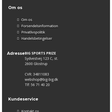
Om os
Om os
Forsendelsinformation
Privatlivspolitik
Handelsbetingelser
BIG SPORTS PRIZE
Adresse
Sydvestvej 123 C, st.
2600 Glostrup
CVR: 34811083
webshop@big-big.dk
Tlf: 56 71 40 20
Kundeservice
Kontakt os