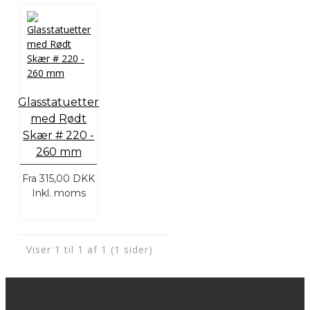
Glasstatuetter
med Rødt
Skær # 220 -
260 mm
Fra
315,00 DKK
Inkl. moms
Viser 1 til 1 af 1 (1 sider)