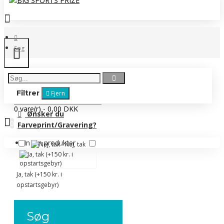
Søg
Filtrer
Fjern
0 vare(r) - 0,00 DKK
Ønsker du
0
Farveprint/Gravering?
Ingen produkter
Nej, tak
Ja, tak (+150 kr. i
opstartsgebyr)
Søg