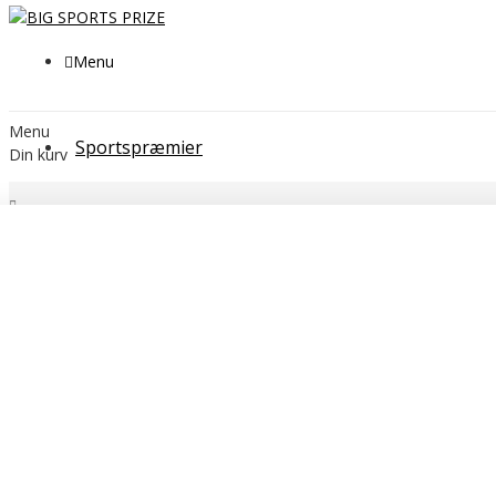
Menu
Menu
Sportspræmier
Din kurv
Søg
Filtrer
Fjern
Ønsker du
Farveprint/Gravering?
Nej, tak
Ja,
tak (+150 kr. i opstartsgebyr)