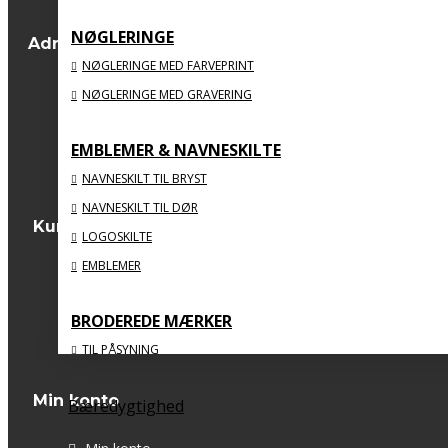
NØGLERINGE
BIG SPORTS PRIZE
Adresse
Sydvestvej 123 C, st.
NØGLERINGE MED FARVEPRINT
2600 Glostrup
NØGLERINGE MED GRAVERING
CVR: 34811083
webshop@big-big.dk
EMBLEMER & NAVNESKILTE
Tlf: 56 71 40 20
NAVNESKILT TIL BRYST
NAVNESKILT TIL DØR
Kundeservice
LOGOSKILTE
EMBLEMER
Kontakt os
Returneringer
BRODEREDE MÆRKER
Sitemap
TIL PÅSYNING
MED STRYGEBAGSIDE
Min konto
Bæredygtighed
ORGANISKE
MED FLOSSSEDE KANTER