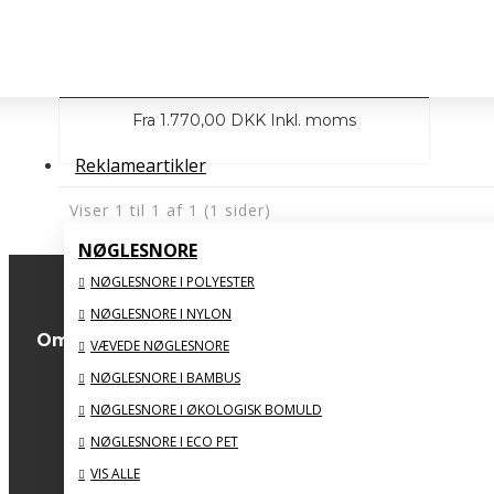
Stor Glasstatuette # 300 mm
Fra
1.770,00 DKK
Inkl. moms
Reklameartikler
Viser 1 til 1 af 1 (1 sider)
NØGLESNORE
NØGLESNORE I POLYESTER
NØGLESNORE I NYLON
Om os
VÆVEDE NØGLESNORE
NØGLESNORE I BAMBUS
Om os
NØGLESNORE I ØKOLOGISK BOMULD
Forsendelsinformation
NØGLESNORE I ECO PET
Privatlivspolitik
VIS ALLE
Handelsbetingelser