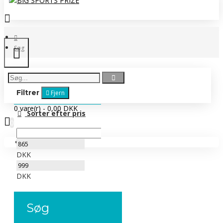
Søg
Filtrer
Fjern
0 vare(r) - 0,00 DKK
Sorter efter pris
0
Ingen produkter
DKK
DKK
Søg