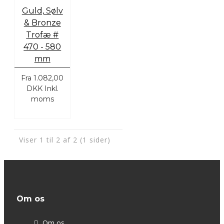
Guld, Sølv
& Bronze
Trofæ #
470 - 580
mm
Fra
1.082,00
DKK
Inkl.
moms
Viser 1 til 2 af 2 (1 sider)
Om os
Om os