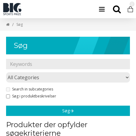
0
Søg
Søg
Search in subcategories
Søg i produktbeskrivelser
Søg
Produkter der opfylder
søgekriterierne