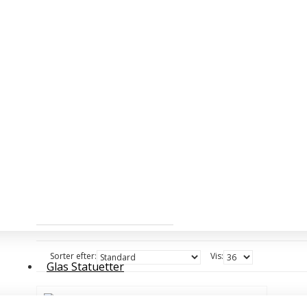
Søg
Search in subcategories
Søg i produktbeskrivelser
Søg
Produkter der opfylder søgek
Sorter efter:
Vis:
Glas Statuetter