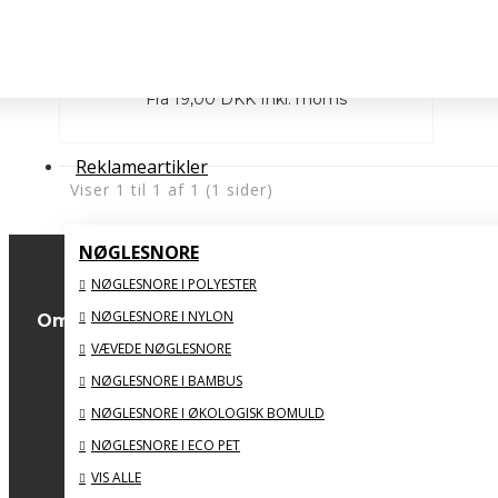
Lille Plakette til 1. 2. 3. plads # 50x70 mm
Fra
19,00 DKK
Inkl. moms
Reklameartikler
Viser 1 til 1 af 1 (1 sider)
NØGLESNORE
NØGLESNORE I POLYESTER
NØGLESNORE I NYLON
Om os
VÆVEDE NØGLESNORE
Om os
NØGLESNORE I BAMBUS
Forsendelsinformation
NØGLESNORE I ØKOLOGISK BOMULD
Privatlivspolitik
NØGLESNORE I ECO PET
Handelsbetingelser
VIS ALLE