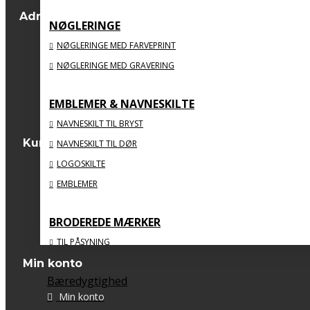
BIG SPORTS PRIZE
Adresse
NØGLERINGE
Sydvestvej 123 C, st.
2600 Glostrup
NØGLERINGE MED FARVEPRINT
NØGLERINGE MED GRAVERING
CVR: 34811083
webshop@big-big.dk
Tlf: 56 71 40 20
EMBLEMER & NAVNESKILTE
NAVNESKILT TIL BRYST
Kundeservice
NAVNESKILT TIL DØR
LOGOSKILTE
Kontakt os
EMBLEMER
Returneringer
Sitemap
BRODEREDE MÆRKER
TIL PÅSYNING
MED STRYGEBAGSIDE
Min konto
Bæredygtighed
ORGANISKE
Min konto
MED FLOSSSEDE KANTER