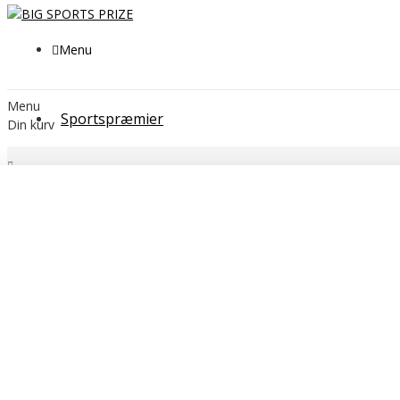
Menu
Menu
Sportspræmier
Din kurv
Søg
Filtrer
Fjern
Sorter efter pris
DKK
DKK