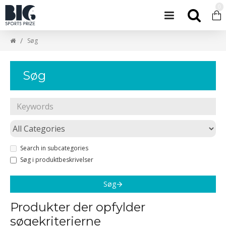
0
Søg
Søg
Search in subcategories
Søg i produktbeskrivelser
Søg
Produkter der opfylder
søgekriterierne