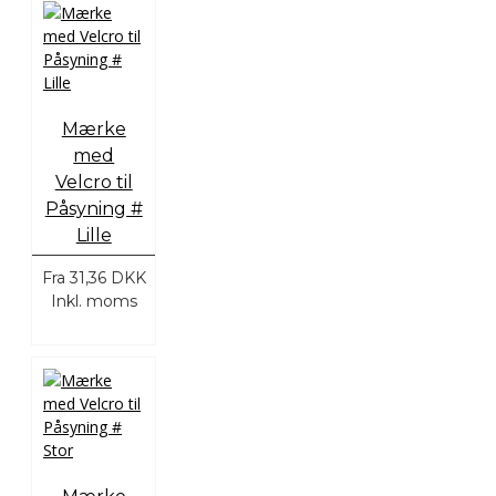
Mærke
med
Velcro til
Påsyning #
Lille
Fra
31,36 DKK
Inkl. moms