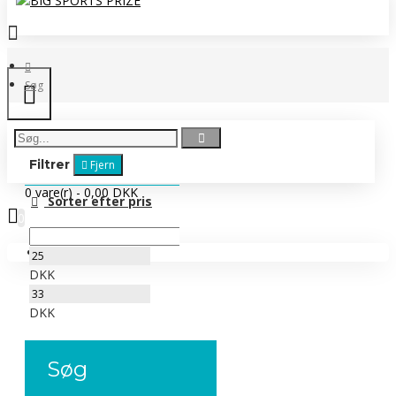
Søg
Filtrer
Fjern
0 vare(r) - 0,00 DKK
Sorter efter pris
0
Ingen produkter
DKK
DKK
Søg