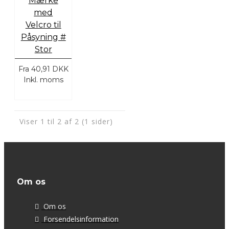
Mærke
med
Velcro til
Påsyning #
Stor
Fra
40,91 DKK
Inkl. moms
Viser 1 til 2 af 2 (1 sider)
Om os
Om os
Forsendelsinformation