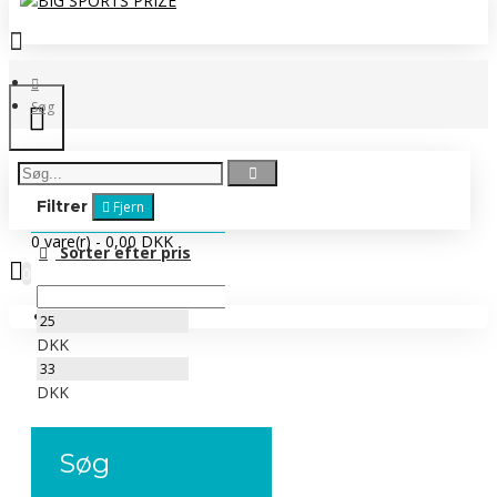
Søg
Filtrer
Fjern
0 vare(r) - 0,00 DKK
Sorter efter pris
0
Ingen produkter
DKK
DKK
Søg