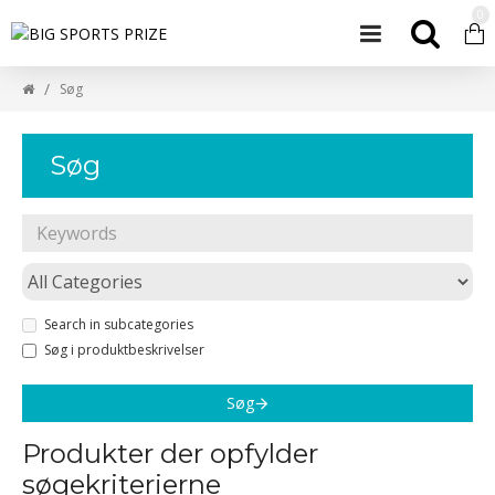
0
Søg
Søg
Search in subcategories
Søg i produktbeskrivelser
Søg
Produkter der opfylder
søgekriterierne