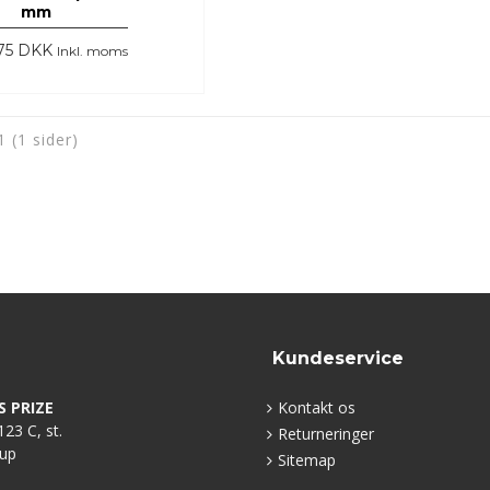
mm
75 DKK
Inkl. moms
 1 (1 sider)
Kundeservice
S PRIZE
Kontakt os
23 C, st.
Returneringer
rup
Sitemap