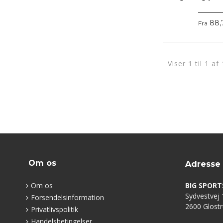
88,
Fra
Viser 1 til 1 af
Om os
Adresse
Om os
BIG SPORT
Sydvestvej 1
Forsendelsinformation
2600 Glost
Privatlivspolitik
Handelsbetingelser