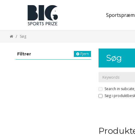
Sportspræm
Søg
Filtrer
Fjern
Søg
Search in subcate
Søg i produktbesk
Produkte