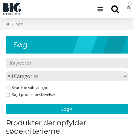
0
Søg
Søg
Search in subcategories
Søg i produktbeskrivelser
Søg
Produkter der opfylder
søgekriterierne