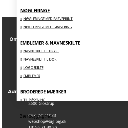
Viser 1 til 3 af 3 (1 sider)
NØGLERINGE
NØGLERINGE MED FARVEPRINT
NØGLERINGE MED GRAVERING
Om os
EMBLEMER & NAVNESKILTE
NAVNESKILT TIL BRYST
Om os
NAVNESKILT TIL DØR
Forsendelsinformation
Privatlivspolitik
LOGOSKILTE
Handelsbetingelser
EMBLEMER
BIG SPORTS PRIZE
BRODEREDE MÆRKER
Adresse
Sydvestvej 123 C, st.
TIL PÅSYNING
2600 Glostrup
MED STRYGEBAGSIDE
CVR: 34811083
Bæredygtighed
ORGANISKE
webshop@big-big.dk
MED FLOSSSEDE KANTER
Tlf: 56 71 40 20