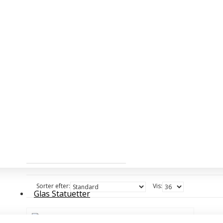
Søg
Search in subcategories
Søg i produktbeskrivelser
Søg
Produkter der opfylder søgek
Sorter efter:
Vis:
Glas Statuetter