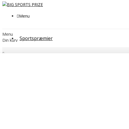
Menu
Menu
Sportspræmier
Din kurv
Søg
Filtrer
Fjern
Sorter efter pris
DKK
DKK