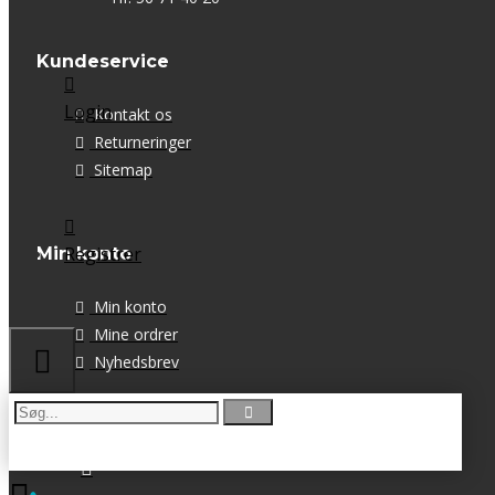
MED VELCRO
Kundeservice
LIDT BLANDET
Login
Kontakt os
TASKER
Returneringer
Sitemap
DRIKKEDUNKE & KRUS
Registrer
Min konto
Min konto
Mine ordrer
Nyhedsbrev