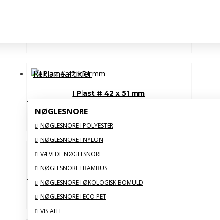
I Plast # 35 x 59 mm
Fra
4,18 DKK
Inkl. moms
Reklameartikler
I Plast # 42 x 51 mm
NØGLESNORE
Fra
5,08 DKK
Inkl. moms
NØGLESNORE I POLYESTER
NØGLESNORE I NYLON
VÆVEDE NØGLESNORE
NØGLESNORE I BAMBUS
I Plast # Ø40
NØGLESNORE I ØKOLOGISK BOMULD
Fra
4,74 DKK
Inkl. moms
NØGLESNORE I ECO PET
VIS ALLE