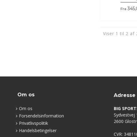
345
Fra
Viser 1 til 2 af
Om os
Adresse
Om os
BIG SPORT
Sydvestvej 1
Forsendelsinformation
2600 Glost
Privatlivspolitik
Handelsbetingelser
CVR: 34811