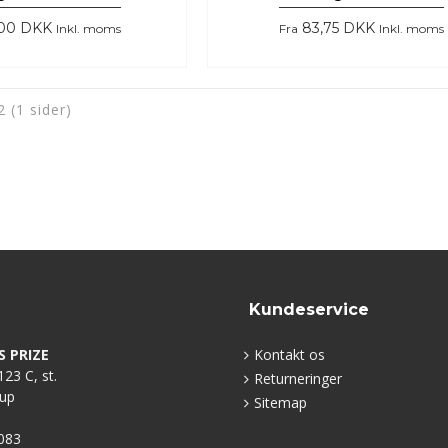
,00 DKK
83,75 DKK
Inkl. moms
Fra
Inkl. moms
 2 (1 sider)
Kundeservice
S PRIZE
Kontakt os
23 C, st.
Returneringer
rup
Sitemap
083