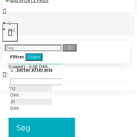
Søg
Filtrer
Fjern
0 vare(r) - 0,00 DKK
Sorter efter pris
0
Ingen produkter
DKK
DKK
Søg