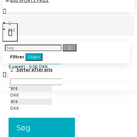
Søg
Filtrer
Fjern
0 vare(r) - 0,00 DKK
Sorter efter pris
0
Ingen produkter
DKK
DKK
Søg