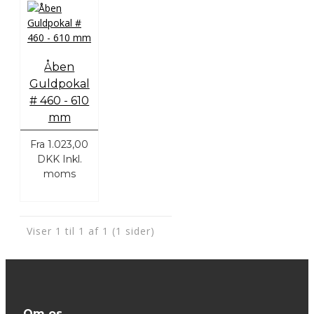
Åben
Guldpokal
# 460 - 610
mm
Fra
1.023,00
DKK
Inkl.
moms
Viser 1 til 1 af 1 (1 sider)
Om os