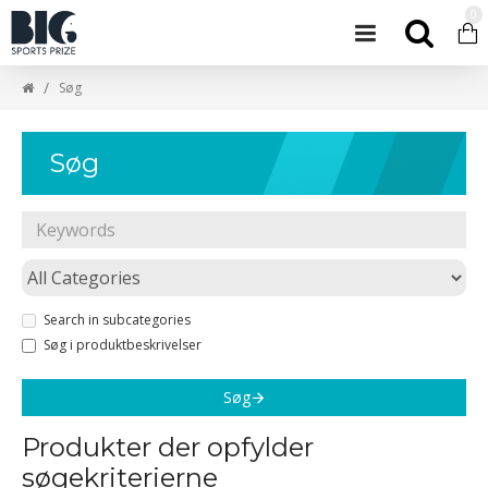
0
Søg
Søg
Search in subcategories
Søg i produktbeskrivelser
Søg
Produkter der opfylder
søgekriterierne