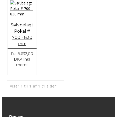
Sølvbelagt
Pokal #
700 - 830
mm
Fra
8.632,00
DKK
Inkl.
moms
Viser 1 til 1 af 1 (1 sider)
Om os