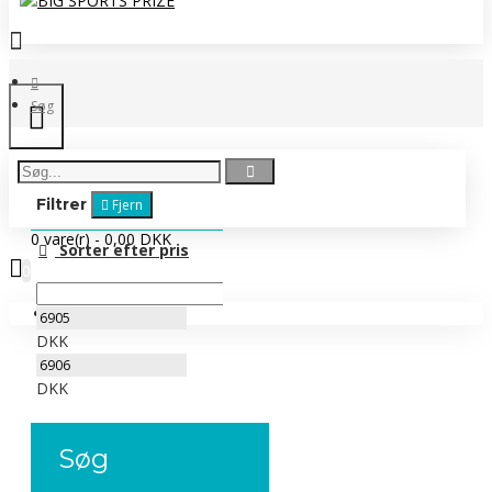
Søg
Filtrer
Fjern
0 vare(r) - 0,00 DKK
Sorter efter pris
0
Ingen produkter
DKK
DKK
Søg